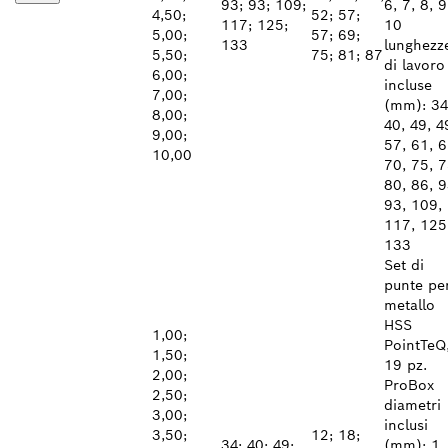
93; 93; 109;
6, 7, 8, 9
4,50;
52; 57;
117; 125;
10
5,00;
57; 69;
133
lunghezz
5,50;
75; 81; 87
di lavoro
6,00;
incluse
7,00;
(mm): 34
8,00;
40, 49, 4
9,00;
57, 61, 6
10,00
70, 75, 7
80, 86, 9
93, 109,
117, 125
133
Set di
punte pe
metallo
HSS
1,00;
PointTeQ
1,50;
19 pz.
2,00;
ProBox
2,50;
diametri
3,00;
inclusi
3,50;
12; 18;
34; 40; 49;
(mm): 1,