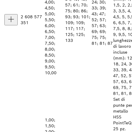
4,00;
24; 30;
57; 61; 70;
1,5, 2, 2,
4,50;
33; 39;
75; 80; 86;
3, 3,5, 4,
5,00;
43; 47;
2 608 577
93; 93; 101;
4,5, 5, 5,
5,50;
52; 57;
351
109; 109;
6, 6,5, 7,
6,00;
57; 63;
117; 117;
7,5, 8, 8,
6,50;
69; 69;
125; 125;
9, 9,5, 1
7,00;
75; 75;
133
lunghezz
7,50;
81; 81; 87
di lavoro
8,00;
incluse
8,50;
(mm): 12
9,00;
18, 24, 3
9,50;
33, 39, 4
10,00
47, 52, 5
57, 63, 6
69, 75, 7
81, 81, 
Set di
punte pe
metallo
HSS
1,00;
PointTeQ
1,50;
25 pz.
2,00;