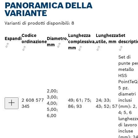
PANORAMICA DELLA
VARIANTE
Varianti di prodotti disponibili:
8
Codice
Lunghezza
Lunghezza
Set
Espandi
Diametro,
ordinazione
complessiva,
utile, mm
descript
mm
mm
Set di
punte pe
metallo
HSS
PointTeQ
5 pz.
2,00;
diametri
3,00;
2 608 577
49; 61; 75;
24; 33;
inclusi
4,00;
345
86; 93
43; 52; 57
(mm): 2, 
5,00;
4; 5, 6
6,00
lunghezz
di lavoro
incluse
(mm): 24