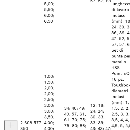
57; 57; 63
5,00;
lunghezz
5,50;
di lavoro
6,00;
incluse
6,50
(mm): 18
24, 30, 3
36, 39, 4
47, 52, 5
57, 57, 
Set di
punte pe
metallo
HSS
PointTeQ
1,00;
18 pz.
1,50;
Toughbo
2,00;
diametri
2,00;
inclusi
2,50;
(mm): 1,
3,00;
12; 18;
34; 40; 49;
1,5, 2, 2,
3,00;
24; 24;
49; 57; 61;
2,5, 3, 3,
3,50;
30; 33;
61; 70; 75;
3,5, 4, 4,
2 608 577
4,00;
33; 39;
75; 80; 86;
4,5, 5, 5,
350
4,00;
43; 43; 47;