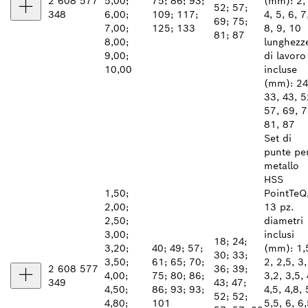
2 608 577
5,00;
75; 86; 93;
(mm): 2, 
52; 57;
348
6,00;
109; 117;
4, 5, 6, 7
69; 75;
7,00;
125; 133
8, 9, 10
81; 87
8,00;
lunghezz
9,00;
di lavoro
10,00
incluse
(mm): 24
33, 43, 5
57, 69, 7
81, 87
Set di
punte pe
metallo
HSS
1,50;
PointTeQ
2,00;
13 pz.
2,50;
diametri
3,00;
inclusi
18; 24;
3,20;
40; 49; 57;
(mm): 1,
30; 33;
3,50;
61; 65; 70;
2, 2,5, 3,
2 608 577
36; 39;
4,00;
75; 80; 86;
3,2, 3,5, 
349
43; 47;
4,50;
86; 93; 93;
4,5, 4,8, 
52; 52;
4,80;
101
5,5, 6, 6