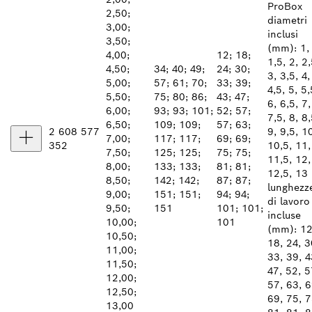
ProBox
2,50;
diametri
3,00;
inclusi
3,50;
(mm): 1,
4,00;
12; 18;
1,5, 2, 2,
4,50;
34; 40; 49;
24; 30;
3, 3,5, 4,
5,00;
57; 61; 70;
33; 39;
4,5, 5, 5,
5,50;
75; 80; 86;
43; 47;
6, 6,5, 7,
6,00;
93; 93; 101;
52; 57;
7,5, 8, 8,
6,50;
109; 109;
57; 63;
2 608 577
9, 9,5, 1
7,00;
117; 117;
69; 69;
352
10,5, 11,
7,50;
125; 125;
75; 75;
11,5, 12,
8,00;
133; 133;
81; 81;
12,5, 13
8,50;
142; 142;
87; 87;
lunghezz
9,00;
151; 151;
94; 94;
di lavoro
9,50;
151
101; 101;
incluse
10,00;
101
(mm): 12
10,50;
18, 24, 3
11,00;
33, 39, 4
11,50;
47, 52, 5
12,00;
57, 63, 6
12,50;
69, 75, 7
13,00