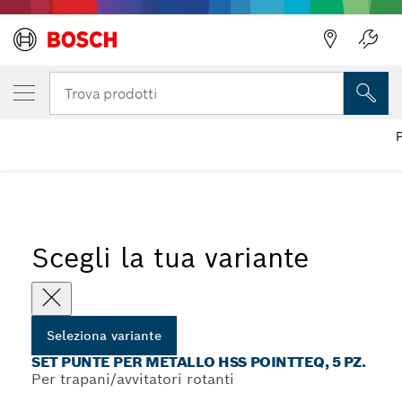
LA TUA VARIANTE SELEZIONATA
Set punte per metallo HSS PointTeQ, 5 pz.
Trova prodotti
Set di punte per metallo HSS PointTeQ con codolo
P
...
cilindrico
Scegli la tua variante
Seleziona variante
SET PUNTE PER METALLO HSS POINTTEQ, 5 PZ.
Per trapani/avvitatori rotanti