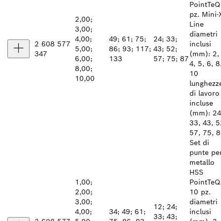
PointTeQ
pz. Mini-
2,00;
Line
3,00;
diametri
4,00;
49; 61; 75;
24; 33;
2 608 577
inclusi
5,00;
86; 93; 117;
43; 52;
347
(mm): 2, 
6,00;
133
57; 75; 87
4, 5, 6, 8
8,00;
10
10,00
lunghezz
di lavoro
incluse
(mm): 24
33, 43, 5
57, 75, 
Set di
punte pe
metallo
HSS
1,00;
PointTeQ
2,00;
10 pz.
3,00;
diametri
12; 24;
4,00;
34; 49; 61;
inclusi
33; 43;