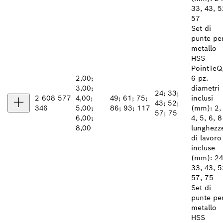
33, 43, 5
57
Set di
punte pe
metallo
HSS
PointTeQ
2,00;
6 pz.
3,00;
diametri
24; 33;
2 608 577
4,00;
49; 61; 75;
inclusi
43; 52;
346
5,00;
86; 93; 117
(mm): 2, 
57; 75
6,00;
4, 5, 6, 8
8,00
lunghezz
di lavoro
incluse
(mm): 24
33, 43, 5
57, 75
Set di
punte pe
metallo
HSS