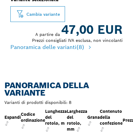
Cambia variante
47,00 EUR
A partire da
Prezzi consigliati IVA esclusa, non vincolanti
Panoramica delle varianti
(8)
PANORAMICA DELLA
VARIANTE
Varianti di prodotti disponibili:
8
Lunghezza
Larghezza
Contenuto
Codice
Espandi
del
del
Grana
della
ordinazione
Prez
rotolo, m
rotolo,
confezione
mm