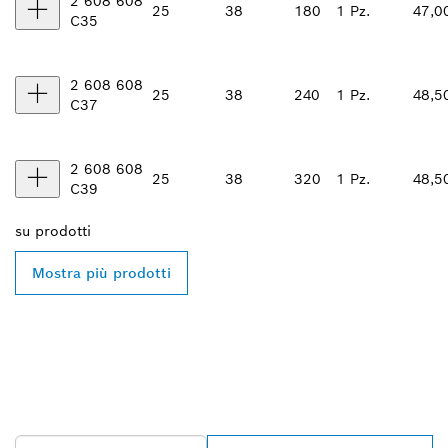
2 608 608
25
38
180
1 Pz.
47,0
C35
2 608 608
25
38
240
1 Pz.
48,5
C37
2 608 608
25
38
320
1 Pz.
48,5
C39
su
prodotti
Mostra più prodotti
TROVA UN RIVENDITORE
BOSCH PROFESSIONAL
NELLE VICINANZE