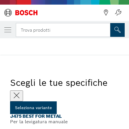
LA TUA VARIANTE SELEZIONATA
J475 Best for Metal
Indietro
Trova prodotti
Tessuto abrasivo in rotoli J475 Best for Metal per levigatura
...
manuale
Scegli le tue specifiche
Seleziona variante
J475 BEST FOR METAL
Per la levigatura manuale