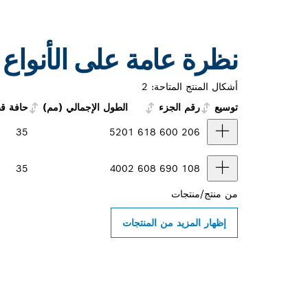
نظرة عامة على الأنواع
أشكال المنتج المتاحة:
2
توسيع
رقم الجزء
الطول الإجمالي (مم)
حافة قط
35
520
1 618 600 206
35
400
2 608 690 108
من
منتج/منتجات
إظهار المزيد من المنتجات
ابحث عن موزعو أدو