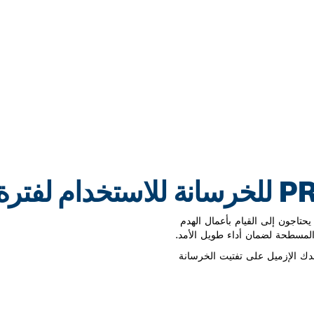
PRO H للمحترفين الذين يحتاجون إلى القيام بأعمال الهدم
المسطحة لضمان أداء طويل الأمد.
طح لإزميل PRO HEX 28-4C أن يساعدك الإزميل على تفتيت الخرسانة