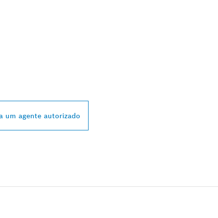
STRIBUIDORES
 BOSCH PROFESSI
a um agente autorizado