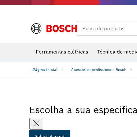
Acessórios de multiferramenta
Classes de desempenho
Acessórios para máquinas
Lâminas 
Busca de produtos
Medidore
Medido
M
Ferramentas elétricas
Técnica de medi
Página inicial
Acessórios profissionais Bosch
Escolha a sua especific
Select Variant