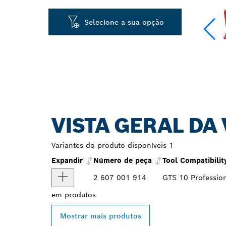
Selecione a sua opção
VISTA GERAL DA
Variantes do produto disponíveis
1
Expandir
Número de peça
Tool Compatibilit
2 607 001 914
GTS 10 Professio
em
produtos
Mostrar mais produtos