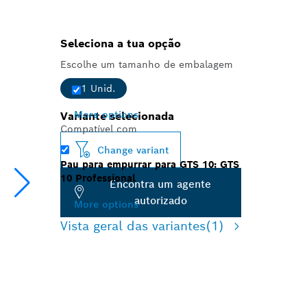
Seleciona a tua opção
Escolhe um tamanho de embalagem
1 Unid.
More options
Variante selecionada
Compatível com
Change variant
Pau para empurrar para GTS 10: GTS
10 Professional
Encontra um agente
autorizado
More options
Vista geral das variantes
(1)