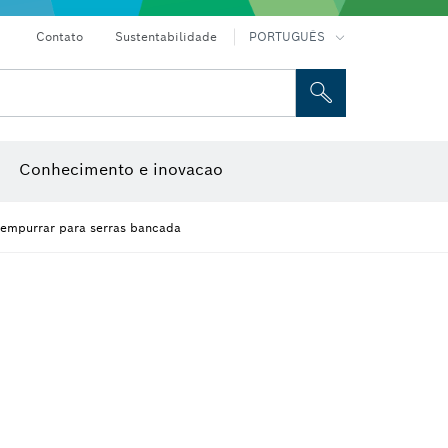
Contato
Sustentabilidade
PORTUGUÊS
e caixa
Discos abrasivos, discos de rebarbar e catrabuchas
Fresas e lâminas de plaina
Conhecimento e inovacao
 empurrar para serras bancada