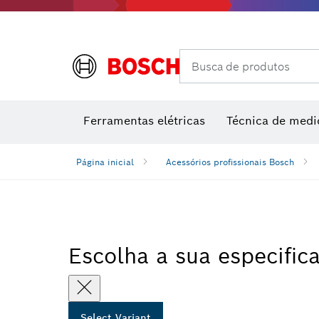
Acessórios de multiferramenta
Classes de desempenho
Acessórios para máquinas
Lâminas 
Busca de produtos
Medidore
Medido
M
Ferramentas elétricas
Técnica de medi
Página inicial
Acessórios profissionais Bosch
Escolha a sua especific
Select Variant