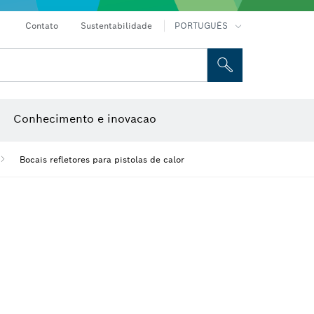
Contato
Sustentabilidade
PORTUGUÊS
e caixa
Discos abrasivos, discos de rebarbar e catrabuchas
Fresas e lâminas de plaina
Conhecimento e inovacao
Bocais refletores para pistolas de calor