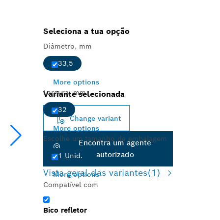
Seleciona a tua opção
Diâmetro, mm
33,5
More options
Largura, mm
Variante selecionada
32
Change variant
More options
Escolhe um tamanho de embalagem
Encontra um agente
autorizado
1 Unid.
Vista geral das variantes
(1)
More options
Compatível com
Bico refletor