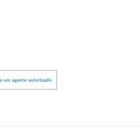
STRIBUIDORES
 BOSCH PROFESSI
a um agente autorizado