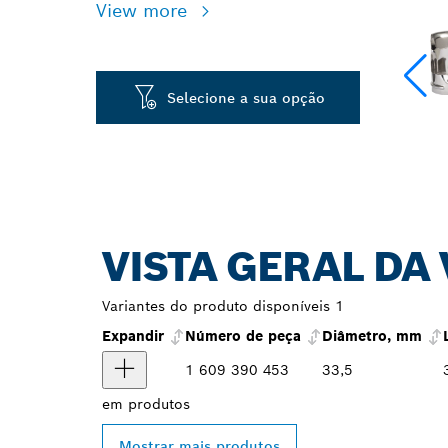
View more
Selecione a sua opção
VISTA GERAL DA
Variantes do produto disponíveis
1
Expandir
Número de peça
Diâmetro, mm
1 609 390 453
33,5
em
produtos
Mostrar mais produtos