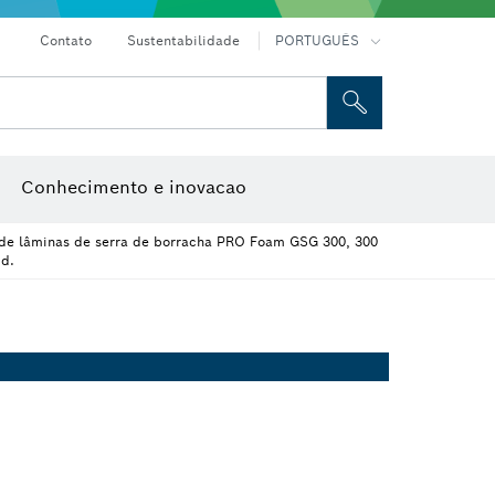
Contato
Sustentabilidade
PORTUGUÊS
e caixa
Discos abrasivos, discos de rebarbar e catrabuchas
Fresas e lâminas de plaina
Conhecimento e inovacao
de lâminas de serra de borracha PRO Foam GSG 300, 300
d.