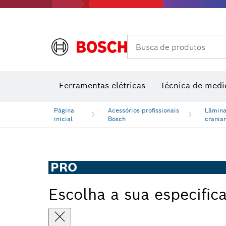
Acessórios de multiferramenta
Classes de desempenho
Acessórios para máquinas
Lâminas 
Busca de produtos
Medidore
Medido
M
Ferramentas elétricas
Técnica de medi
Página
Acessórios profissionais
Lâmina
inicial
Bosch
crania
PRO
Escolha a sua especific