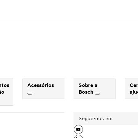
ntos
Acessórios
Sobre a
Cen
ão
Bosch
aj
Segue-nos em