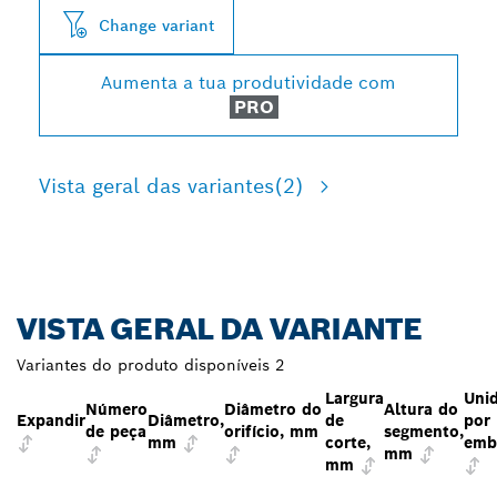
Change variant
Aumenta a tua produtividade com
PRO
Vista geral das variantes
(2)
VISTA GERAL DA VARIANTE
Variantes do produto disponíveis
2
Largura
Uni
Número
Diâmetro do
Altura do
Expandir
Diâmetro,
de
por
de peça
orifício, mm
segmento,
mm
corte,
emb
mm
mm