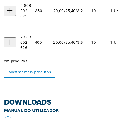
2 608
602
350
20,00/25,40*
3,2
10
1 Un
625
2 608
602
400
20,00/25,40*
3,6
10
1 Un
626
em
produtos
Mostrar mais produtos
DOWNLOADS
MANUAL DO UTILIZADOR