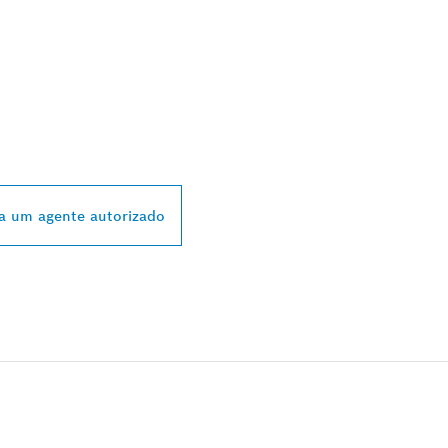
STRIBUIDORES
 BOSCH PROFESSI
a um agente autorizado