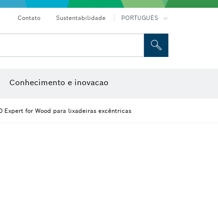
Contato
Sustentabilidade
PORTUGUÊS
e caixa
Discos abrasivos, discos de rebarbar e catrabuchas
Fresas e lâminas de plaina
Conhecimento e inovacao
0 Expert for Wood para lixadeiras excêntricas