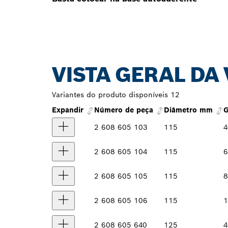
VISTA GERAL DA
Variantes do produto disponíveis
12
Expandir
Número de peça
Diâmetro mm
G
2 608 605 103
115
4
2 608 605 104
115
6
2 608 605 105
115
8
2 608 605 106
115
1
2 608 605 640
125
4