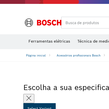
Acessórios de multiferramenta
Classes de desempenho
Acessórios para máquinas
Lâminas 
Busca de produtos
Medidore
Medido
M
Ferramentas elétricas
Técnica de medi
Página inicial
Acessórios profissionais Bosch
Escolha a sua especific
Select Variant