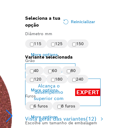
Seleciona a tua
Reinicializar
opção
Diâmetro mm
115
125
150
More options
Variante selecionada
Grão
40
60
80
Change variant
120
180
240
Alcança o
More options
EXPERT
desempenho
Furos
superior com
6 furos
8 furos
More options
Vista geral das variantes
(12)
Escolhe um tamanho de embalagem