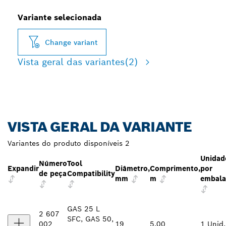
Variante selecionada
Change variant
Vista geral das variantes
(2)
VISTA GERAL DA VARIANTE
Variantes do produto disponíveis
2
Unidad
Número
Tool
Expandir
Diâmetro,
Comprimento,
por
de peça
Compatibility
mm
m
embal
GAS 25 L
2 607
SFC, GAS 50,
002
19
5,00
1 Unid.