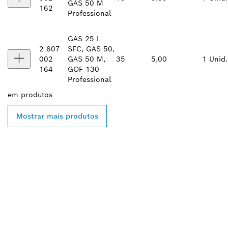
GAS 50 M
162
Professional
GAS 25 L
2 607
SFC, GAS 50,
002
GAS 50 M,
35
5,00
1 Unid.
164
GOF 130
Professional
em
produtos
Mostrar mais produtos
ENCONTRA
DISTRIBUIDORES
AUTORIZADOS BOSCH
PROFESSIONAL PERTO DE
TI