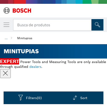
Busca de produtos
...
Minitupias
MINITUPIAS
EXPERT
Power Tools and Measuring Tools are only available
through qualified
dealers
.
Filters
(0)
Sort
Dropdown