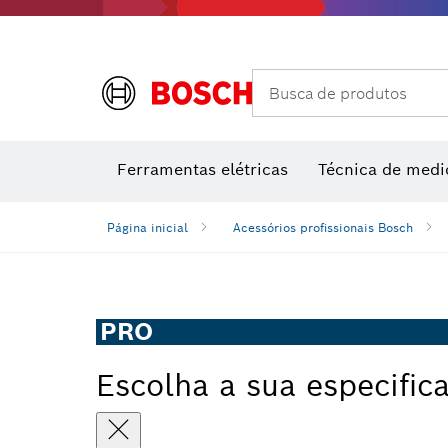
Acessórios de multiferramenta
Classes de desempenho
Acessórios para máquinas
Lâminas 
Busca de produtos
Medidore
Medido
M
Ferramentas elétricas
Técnica de medi
Página inicial
Acessórios profissionais Bosch
PRO
Escolha a sua especific