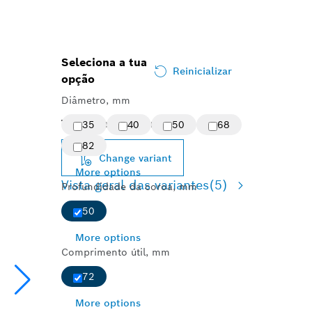
Seleciona a tua
Reinicializar
opção
Diâmetro, mm
Variante selecionada
35
40
50
68
82
Change variant
More options
Vista geral das variantes
(5)
Profundidade da coroa, mm
50
More options
Comprimento útil, mm
72
More options