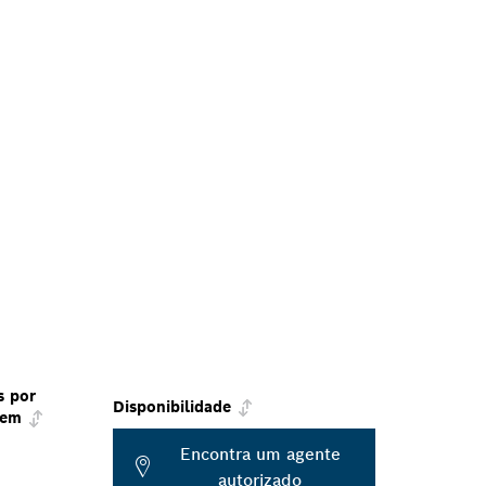
s por
Disponibilidade
gem
Encontra um agente
autorizado