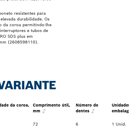
oneto resistentes para
elevada durabilidade. Os
o da coroa permitindo-lhe
interruptores e tubos de
 PRO SDS plus em
 mm (2608598110).
 VARIANTE
dade da coroa,
Comprimento útil,
Número de
Unidade
mm
dentes
embala
72
6
1 Unid.