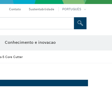
Contato
Sustentabilidade
PORTUGUÊS
e caixa
Discos abrasivos, discos de rebarbar e catrabuchas
Fresas e lâminas de plaina
Conhecimento e inovacao
-5 Core Cutter