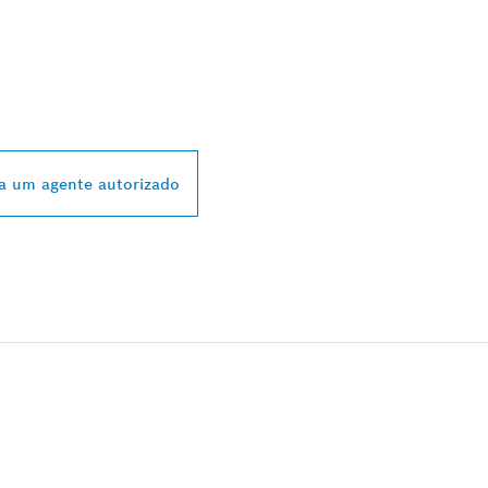
STRIBUIDORES
 BOSCH PROFESSI
a um agente autorizado