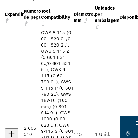
Unidades
Número
Tool
Expandir
Diâmetro,
por
de peça
Compatibility
Disponib
mm
embalagem
GWS 8-115 (0
601 820 0../0
601 820 2..),
GWS 8-115 Z
(0 601 831
0../0 601 831
5..), GWS 9-
115 (0 601
790 0..), GWS
9-115 P (0 601
790 2..), GWS
18V-10 (100
mm) (0 601
9J4 0..), GWS
1000 (0 601
E
823 ...), GWX
2 605
9-115 S (0 601
510
115
1 Unid.
7B1 0..), GWX