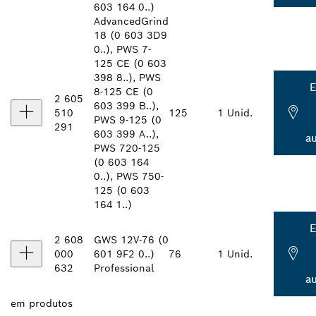
603 164 0..)
AdvancedGrind
18 (0 603 3D9
0..), PWS 7-
125 CE (0 603
398 8..), PWS
E
8-125 CE (0
2 605
603 399 B..),
510
125
1 Unid.
PWS 9-125 (0
291
603 399 A..),
a
PWS 720-125
(0 603 164
0..), PWS 750-
125 (0 603
164 1..)
E
2 608
GWS 12V-76 (0
000
601 9F2 0..)
76
1 Unid.
632
Professional
a
em
produtos