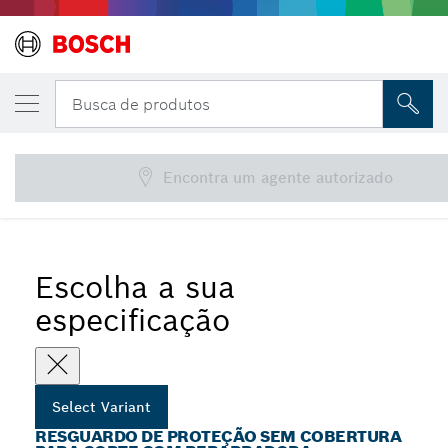
Resguardo de proteção sem cobertura para
Busca de produtos
com rebarbadora
Resguardos de proteção com cobertura para esmerilação
...
com fixação sem ferramentas codificada
Encontra um agente autorizado
Escolha a sua
especificação
Select Variant
RESGUARDO DE PROTEÇÃO SEM COBERTURA