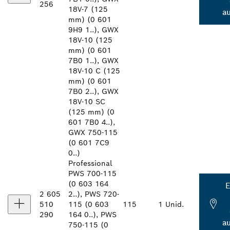
256
18V-7 (125
a
mm) (0 601
9H9 1..), GWX
18V-10 (125
mm) (0 601
7B0 1..), GWX
18V-10 C (125
mm) (0 601
7B0 2..), GWX
18V-10 SC
(125 mm) (0
601 7B0 4..),
GWX 750-115
(0 601 7C9
0..)
Professional
PWS 700-115
(0 603 164
E
2 605
2..), PWS 720-
510
115 (0 603
115
1 Unid.
290
164 0..), PWS
a
750-115 (0