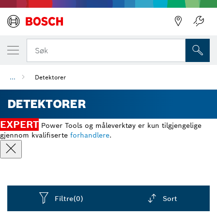
Søk
...
Detektorer
DETEKTORER
EXPERT
Power Tools og måleverktøy er kun tilgjengelige
gjennom kvalifiserte
forhandlere
.
Filtre
(0)
Sort
Dropdown