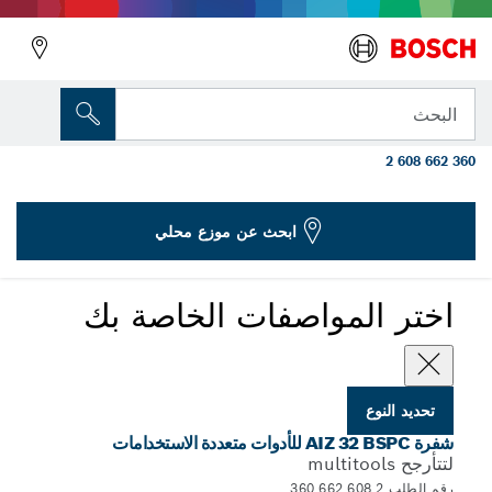
المتغير الذي اخترته
شفرة المنشار الغاطس HCS AIZ 32 BSPC
البحث
Hard Wood
2 608 662 360
...
AIZ 32 BSPC شفرات منشار القطع الغاطس
ابحث عن موزع محلي
اختر المواصفات الخاصة بك
تحديد النوع
شفرة AIZ 32 BSPC للأدوات متعددة الاستخدامات
لتتأرجح multitools
رقم الطلب 2 608 662 360