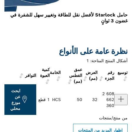
حامل Starlock لأفضل نقل للطاقة وتغيير سهل للشفرة في
غضون 3 ثوانٍ
نظرة عامة على الأنواع
أشكال المنتج المتاحة:
1
عمق
كمية
توسيع
رقم
العرض
الخامة
الغطس
العبوة
التوافر
الجزء
(مم)
(مم)
ابحث
2 608
عن
662
32
50
HCS
1 قطع
موزع
360
محلي
من
منتج/منتجات
إظهار المزيد من المنتجات