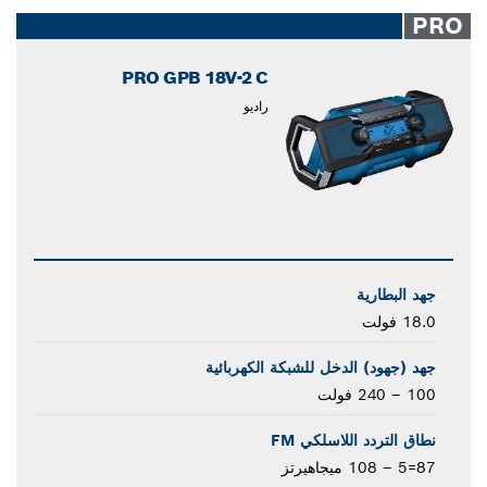
closed
PRO
PRO GPB 18V-2 C
راديو
جهد البطارية
18.0 فولت
جهد (جهود) الدخل للشبكة الكهربائية
100 – 240 فولت
نطاق التردد اللاسلكي FM
87=5 – 108 ميجاهيرتز