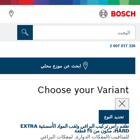
متغير الذي اخترته
طقم رأس ثقب CYL-3 ورأس تركيب براغي شديدة
البحث
بة، PH، PZ، SL، H، T مكون من 35 قطعة
2 607 017 3
أطقم رؤوس تركيب البراغي وثقب المواد الأسمنتية Extra Hard،
...
مكونة من ٣٥ قطعة
ابحث عن موزع محلي
Choose your Variant
تحديد النوع
طقم رأس تركيب البراغي وثقب المواد الأسمنتية EXTRA
HARD، مكون من ٣٥ قطعة
للمثاقيب/المفكات الدوارة, لمفكات البراغي