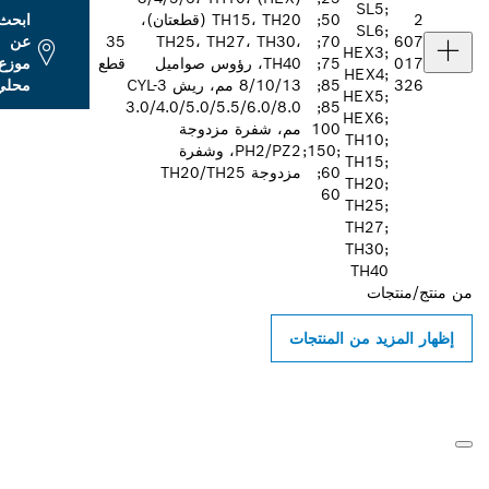
SL5;
2
50;
TH15، TH20 (قطعتان)،
ابحث
SL6;
607
70;
TH25، TH27، TH30،
35
عن
HEX3;
017
75;
TH40، رؤوس صواميل
قطع
موزع
HEX4;
326
85;
8/10/13 مم، ريش CYL-3
محلي
HEX5;
3.0/4.0/5.0/5.5/6.0/8.0
85;
HEX6;
100
مم، شفرة مزدوجة
TH10;
;150;
PH2/PZ2، وشفرة
TH15;
60;
مزدوجة TH20/TH25
TH20;
60
TH25;
TH27;
TH30;
TH40
ن
منتج/منتجات
إظهار المزيد من المنتجات