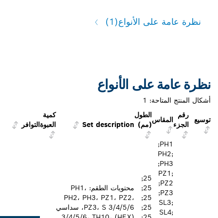
نظرة عامة على الأنواع
(1)
ظرة عامة على الأنواع
كال المنتج المتاحة:
1
رقم
الطول
كمية
سيع
المقاس
الجزء
(مم)
Set description
العبوة
التوافر
PH1‏;
PH2;
PH3‏;
PZ1;
25;
PZ2‏;
25;
محتويات الطقم: PH1،
PZ3‏;
PH2، PH3، PZ1، PZ2،
25;
SL3;
25;
PZ3، S 3/4/5/6، سداسي
SL4;
(HEX) 3/4/5/6، TH10،
25;