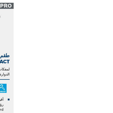
PRO
طقم 
ACT
لمفكات 
الدوارة
rd