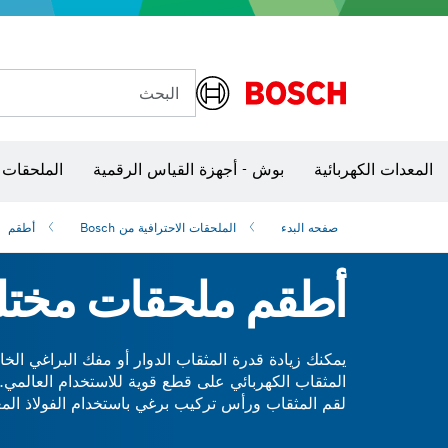
البحث
شفرات منشار و‏‫مناشير حفر
الكاميرات وأجهزة الكشف الحرارية
المعدات الكهربائية
بوش - أجهزة القياس الرقمية
الملحقات 
صفحه البدء
الملحقات الاحترافية من Bosch
أطقم
أطقم ملحقات مختل
المثقاب الكهربائي على قطع قوية للاستخدام العالمي. فع
مِن الراحة لأية مهمة.