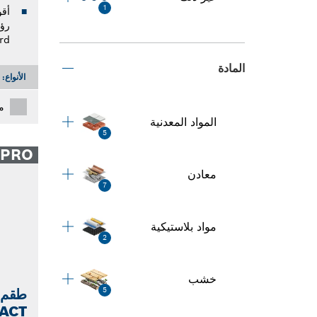
1
rd
المادة
الأنواع:
م
المواد المعدنية
5
PRO
معادن
7
مواد بلاستيكية
2
خشب
طقم 
5
ACT