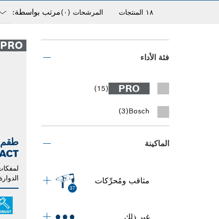
مرتب بواسطة:
١٨ المنتجات
المرشحات
(٠)
own
osed
PRO
فئة الأداء
PRO
(15)
(3)
Bosch
طقم 
الماكينة
ACT
لمفكات 
الدوارة
مثاقب ومُحرِّكات
37
غير ذلك