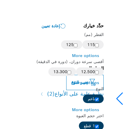
حدِّد خيارك
إعادة تعيين
القطر (مم)
125
115
More options
أقصى سرعة دوران، (دورة في الدقيقة)
الخيار المحدد
13.300
12.500
تغيير النوع
More options
النوع
نظرة عامة على الأنواع
(2)
ناعم
More options
اختر حجم العبوة
1 قطع