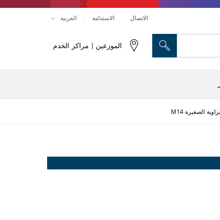
الاتصال
الاستدامة
العربية
الموزعين | مراكز الخدم
رؤوس النحت والسكاكين المسطحة
راص تقطيع وأقراص تجليخ وفُرش سلكية