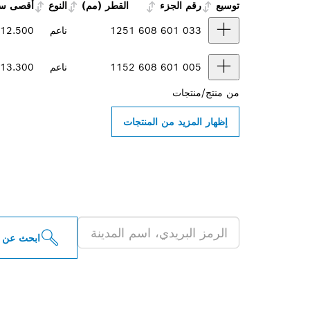
توسيع
رقم الجزء
القطر (مم)
النوع
أقصى سرع
1 608 601 033
125
ناعم
12.500
2 608 601 005
115
ناعم
13.300
من
منتج/منتجات
إظهار المزيد من المنتجات
ابحث عن موزعو أدو
ابحث عن 