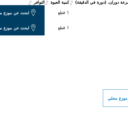
ة دوران، (دورة في الدقيقة)
كمية العبوة
التوافر
1 قطع
ابحث عن موزع م
1 قطع
ابحث عن موزع م
ات بوش الاحترافية بالق
موزع محلي