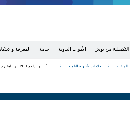
أقراص سنفرة وأحزمة سنفرة وورق سنفرة
حفر الماس وقطعه وتجليخه
رؤوس تركيب براغي، ووحدات تركيب رؤوس التثبيت والمآخذ
أق
أجهزة ضبط الاستواء البصرية
التكميلية من بوش
الأدوات اليدوية
خدمة
المعرفة والابتكار
الماكينة
للجلاخات وأجهزة التلميع
...
لوح داعم PRO لين للمفارم بزاوية الصغيرة M14