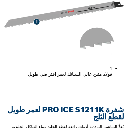
1
فولاذ متين عالي السبائك لعمر افتراضي طويل
شفرة PRO ICE S1211K لعمر طويل
لقطع الثلج
تُعدُّ المناشير الترددية أدوات رائعة لقطع الجليد وبناء الهياكل الجليدية