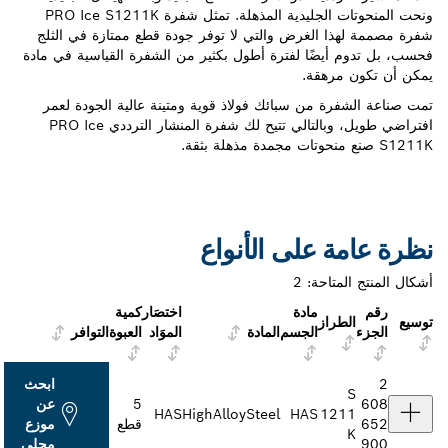
ونحت المنحوتات الجليدية المذهلة. تمثل شفرة PRO Ice S1211K
شفرة مصممة لهذا الغرض والتي لا توفر جودة قطع ممتازة في الثلج
فحسب، بل تدوم أيضًا لفترة أطول بكثير من الشفرة القياسية في مادة
يمكن أن تكون مرهقة.
تمت صناعة الشفرة من سبائك فولاذ قوية ومتينة عالية الجودة لعمر
افتراضي طويل، وبالتالي تتيح لك شفرة المنشار الترددي PRO Ice
S1211K صنع منحوتات مجمدة مذهلة بثقة.
نظرة عامة على الأنواع
أشكال المنتج المتاحة:
2
رقم
مادة
اختصَار
كمية
توسيع
الطراز
الجزء
الجسم
المادة
الموَاد
العبوة
التوافر
2
ابحث
S
608
5
عن
HAS
HighAlloySteel
HAS
1211
652
قطع
موزع
K
900
محلي