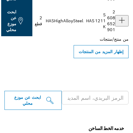
2
ابحث
S
608
2
عن
HAS
HighAlloySteel
HAS
1211
652
قطع
موزع
K
901
محلي
من
منتج/منتجات
إظهار المزيد من المنتجات
ابحث عن موزعو أدوات بوش
الاحترافية بالقرب منك
ابحث عن موزع
محلي
خدمه الخط الساخن