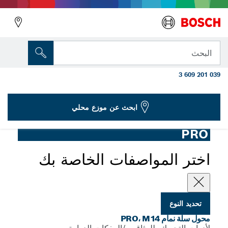
المتغير الذي اخترته
محول سلة النمام PRO، M14 إلى 5/8"-16 UN-
البحث
2a داخل الخيط
3 609 201 039
...
محول سلة نمام PRO، M14
ابحث عن موزع محلي
PRO
اختر المواصفات الخاصة بك
تحديد النوع
محول سلة نمام PRO، M14