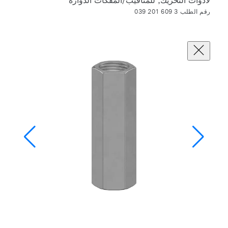
لأدوات التحريك, للمثاقيب/المفكات الدوارة
رقم الطلب 3 609 201 039