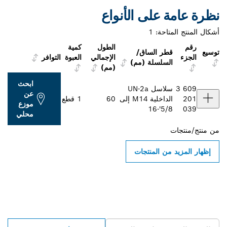
نظرة عامة على الأنواع
أشكال المنتج المتاحة:
1
رقم
الطول
كمية
توسيع
قطر الساق/
الجزء
الإجمالي
العبوة
التوافر
السلسلة (مم)
(مم)
ابحث
3 609
سلاسل UN-2a
عن
201
الداخلية M14 إلى
60
1 قطع
موزع
5/8'-16
039
محلي
من
منتج/منتجات
إظهار المزيد من المنتجات
ابحث عن موزعو أدوات بوش
الاحترافية بالقرب منك