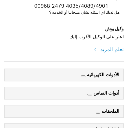
00968 2479 4035/4089
ه بشان منتجاتنا أو الخدمة ؟
 الأقرب إليك
ائية
س