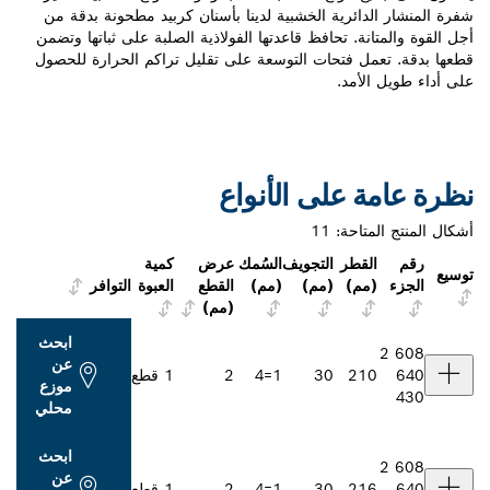
ئرية الخشبية لدينا بأسنان كربيد مطحونة بدقة من
. تحافظ قاعدتها الفولاذية الصلبة على ثباتها وتضمن
 فتحات التوسعة على تقليل تراكم الحرارة للحصول
مد.
على الأنواع
احة:
11
طر
التجويف
السُمك
عرض
كمية
م)
(مم)
(مم)
القطع
العبوة
التوافر
(مم)
ابحث
عن
2
30
1=4
2
1 قطع
موزع
محلي
ابحث
عن
2
30
1=4
2
1 قطع