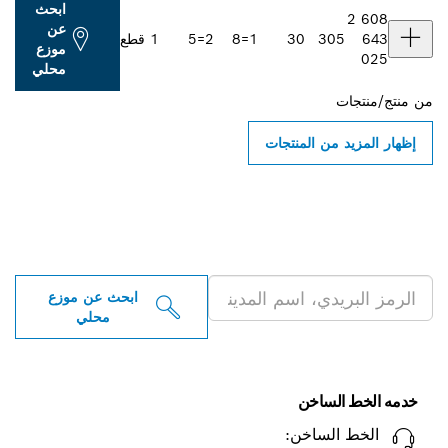
ابحث
عن
3
30
1=8
2=5
1 قطع
موزع
محلي
ن المنتجات
 موزعو أدوات بوش
ية بالقرب منك
ابحث عن موزع
محلي
ساخن
ساخن: