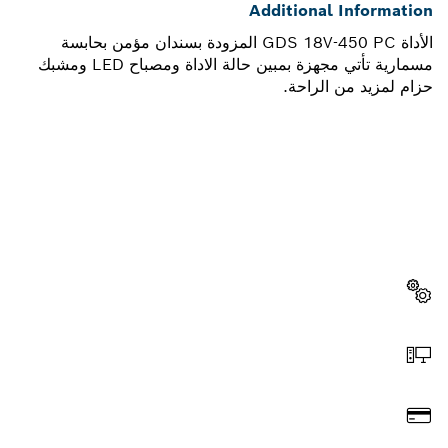
Additional Information
الأداة GDS 18V-450 PC المزودة بسندان مؤمن بحابسة
مسمارية تأتي مجهزة بمبين حالة الاداة ومصباح LED ومشبك
حزام لمزيد من الراحة.
هل تحتاج إلى قطعة غيار؟
ستجد هنا قطع الغيار المناسبة لأداة بوش الاحترافية الخاصة بك
بسرعة وسهولة.
اختر قطعة غيار
اطلب عن طريق الإنترنت
ادفع