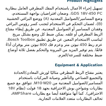
Product Highlights
تسهيل إجراء الأعمال باستخدام المفك المطرقي العامل ببطارية
GDS 18V-450 PC. وضعان افتراضيان بواجهة المستخدم،
وضع المسامير/الصواميل المعدنية (A) ووضع البراغي الخشبية
(B)، لضمان التحكم في الاستخدام لتجنب كسر رؤوس البراغي
وفقدان المسامير أو الصواميل المعدنية، عن طريق إبطاء مفتاح
الربط المطرقي أو غلقه. يمكن ضبط كل وضع بشكل مريح
ليناسب الاستخدام المعين عن طريق تطبيق Bosch Toolbox.
عزم ربط 450 نيوتن متر وعزم فك 800 نيوتن متر يوفران أداءً
فائقًا. يتم توفير المزيد من المرونة والتحكم بفضل ثلاثة أوضاع
ضبط مختلفة للسرعة/العزم.
Equipment & Application
يعتبر مفتاح الربط المطرقي مثاليًا لورش المعادن/الحدادة
والتجميع الصناعي والتأطير وصيانة المركبات باستخدام
المسامير/الصواميل المعدنية من M10-M20. تتوافق مع جميع
بطاريات وشواحن بوش الاحترافية بجهد 18 فولت (نظام 18V
الاحترافي). كما أنها متوافقة أيضا مع بطاريات AMPShare،
تحالف البطاريات متعدد العلامات التجارية.