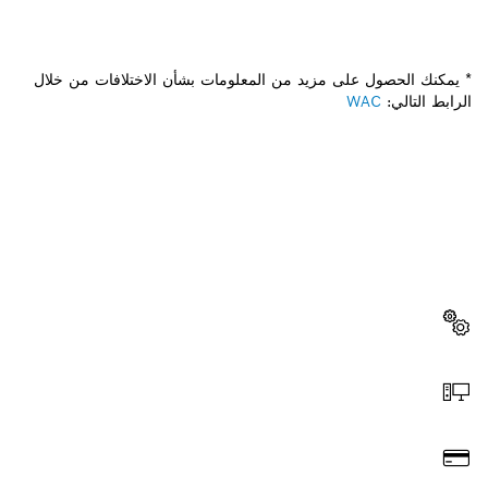
* يمكنك الحصول على مزيد من المعلومات بشأن الاختلافات من خلال
الرابط التالي:
WAC
هل تحتاج إلى قطعة غيار؟
ستجد هنا قطع الغيار المناسبة لأداة بوش الاحترافية الخاصة بك
بسرعة وسهولة.
اختر قطعة غيار
اطلب عن طريق الإنترنت
ادفع