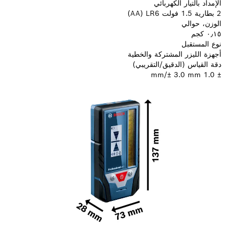
الإمداد بالتيار الكهربائي
2 بطارية 1.5 فولت LR6 ‏(‎AA)
الوزن، حوالي
٠٫١٥ كجم
نوع المستقبل
أجهزة الليزر المشتركة والخطية
دقة القياس (الدقيق/التقريبي)‎
± 1.0 mm/± 3.0 mm