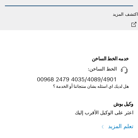
شف المزيد
اكت
خدمه الخط الساخن
الخط الساخن:
00968 2479 4035/4089/4901
هل لديك اي اسئله بشان منتجاتنا أو الخدمة ؟
وكيل بوش
اعثر على الوكيل الأقرب إليك
تعلم المزيد