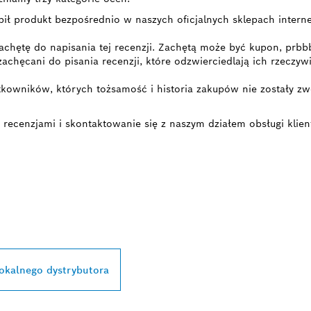
pił produkt bezpośrednio w naszych oficjalnych sklepach intern
achętę do napisania tej recenzji. Zachętą może być kupon, prbb
 zachęcani do pisania recenzji, które odzwierciedlają ich rzecz
kowników, których tożsamość i historia zakupów nie zostały zwe
 recenzjami i skontaktowanie się z naszym działem obsługi klien
TRYBUTORÓW
BOSCH PROFESSIO
lokalnego dystrybutora