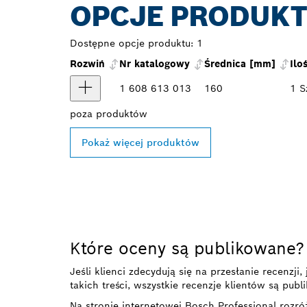
OPCJE PRODUK
Dostępne opcje produktu:
1
Rozwiń
Nr katalogowy
Średnica [mm]
Ilo
1 608 613 013
160
1 S
poza
produktów
Pokaż więcej produktów
Które oceny są publikowane?
Jeśli klienci zdecydują się na przesłanie recenzj
takich treści, wszystkie recenzje klientów są pub
Na stronie internetowej Bosch Professional rozró