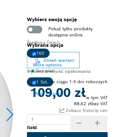
Wybierz swoją opcję
Pokaż tylko produkty
dostępne online
Średnica [mm]
Wybrana opcja
160
Zmień wariant
More options
Wybierz wielkość opakowania
Dostępne
Dostawa w ciągu 1-3 dni roboczych
1 Szt.
109,00 zł
More options
w tym VAT
88,62 zł
bez VAT
Zobacz historię cen
Ilość