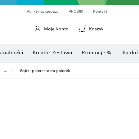
Punkty sprzedaży
PRO360
Kontakt
Moje konto
Koszyk
Laserowy miernik odległości
Kamery termowizyjne i termo-detektory
Kątomierze i mierniki nachylenia
ktualności
Kreator Zestawu
Promocje %
Dla duż
...
Gąbki polerskie do polerek