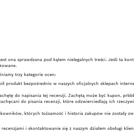
i, jest ona sprawdzana pod kątem nielegalnych treści. Jeśli ta k
likowane.
żniamy trzy kategorie ocen:
pił produkt bezpośrednio w naszych oficjalnych sklepach intern
achętę do napisania tej recenzji. Zachętą może być kupon, prbb
 zachęcani do pisania recenzji, które odzwierciedlają ich rzecz
kowników, których tożsamość i historia zakupów nie zostały zwe
 recenzjami i skontaktowanie się z naszym działem obsługi klien