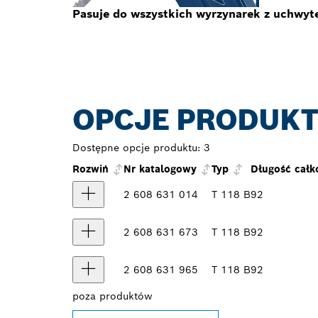
Pasuje do wszystkich wyrzynarek z uchwyt
OPCJE PRODUK
Dostępne opcje produktu:
3
Rozwiń
Nr katalogowy
Typ
Długość całk
2 608 631 014
T 118 B
92
2 608 631 673
T 118 B
92
2 608 631 965
T 118 B
92
poza
produktów