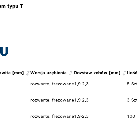
em typu T
TU
owita [mm]
Wersja uzębienia
Rozstaw zębów [mm]
Iloś
rozwarte, frezowane
1,9-2,3
5 Szt
rozwarte, frezowane
1,9-2,3
3 Szt
rozwarte, frezowane
1,9-2,3
100 