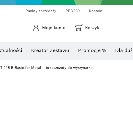
Punkty sprzedaży
PRO360
Kontakt
Moje konto
Koszyk
Laserowy miernik odległości
Kamery termowizyjne i termo-detektory
Kątomierze i mierniki nachylenia
ktualności
Kreator Zestawu
Promocje %
Dla duż
T 118 B Basic for Metal – brzeszczoty do wyrzynarki