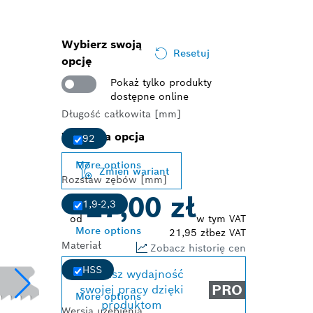
Wybierz swoją
Resetuj
opcję
Pokaż tylko produkty
dostępne online
Długość całkowita [mm]
Wybrana opcja
92
More options
Zmień wariant
Rozstaw zębów [mm]
27,00 zł
1,9-2,3
od
w tym VAT
More options
21,95 zł
bez VAT
Materiał
Zobacz historię cen
HSS
Zwiększ wydajność
PRO
swojej pracy dzięki
More options
produktom
Wersja uzębienia