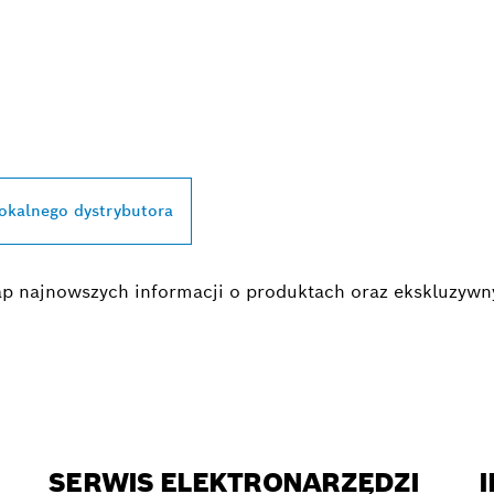
TRYBUTORÓW
BOSCH PROFESSIO
lokalnego dystrybutora
egap najnowszych informacji o produktach oraz ekskluzyw
SERWIS ELEKTRONARZĘDZI
I