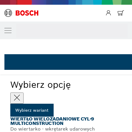
Powrót
TWÓJ WARIANT WYBORU
Powrót
Wiertła wielozadaniowe CYL-9 Multi Const
Powrót
2 608 595 361
...
Wiertła wielozadaniowe CYL-9 MultiConstruction
Wybierz opcję
Wybierz wariant
WIERTŁO WIELOZADANIOWE CYL-9
MULTICONSTRUCTION
Do wiertarko - wkrętarek udarowych