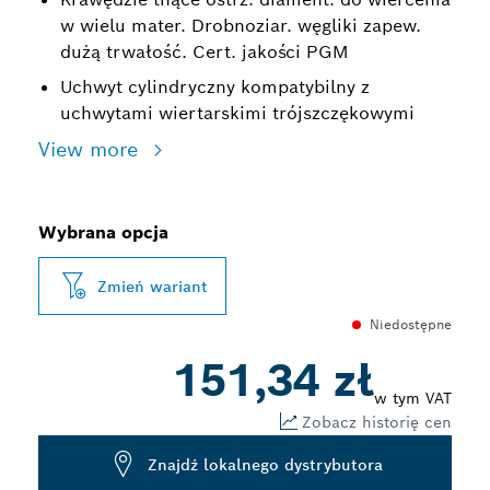
w wielu mater. Drobnoziar. węgliki zapew.
dużą trwałość. Cert. jakości PGM
Uchwyt cylindryczny kompatybilny z
uchwytami wiertarskimi trójszczękowymi
View more
Wybrana opcja
Zmień wariant
Niedostępne
151,34 zł
w tym VAT
Zobacz historię cen
Znajdź lokalnego dystrybutora