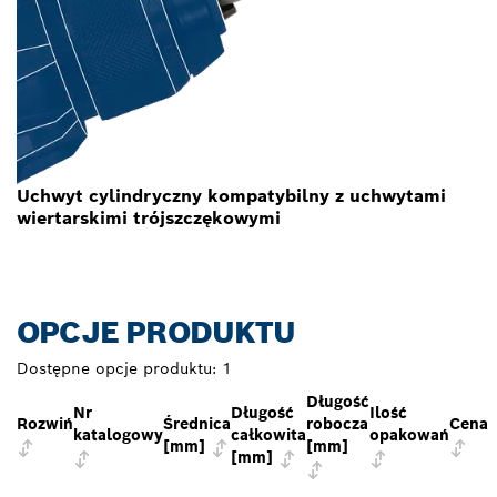
Uchwyt cylindryczny kompatybilny z uchwytami
wiertarskimi trójszczękowymi
OPCJE PRODUKTU
Dostępne opcje produktu:
1
Długość
Nr
Długość
Ilość
Rozwiń
Średnica
robocza
Cena
katalogowy
całkowita
opakowań
[mm]
[mm]
[mm]