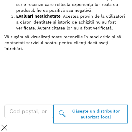
scrie recenzii care reflectă experiența lor reală cu
produsul, fie ea pozitivă sau negativă.
Evaluări neetichetate
: Acestea provin de la utilizatori
a căror identitate și istoric de achiziții nu au fost
verificate. Autenticitatea lor nu a fost verificată.
Vă rugăm să vizualizați toate recenziile în mod critic și să
contactați serviciul nostru pentru clienți dacă aveți
întrebări.
GĂSIŢI CEL MAI
APROPIAT DISTRIBUITOR
AUTORIZAT BOSCH
PROFESSIONAL
Găseşte un distribuitor
autorizat local