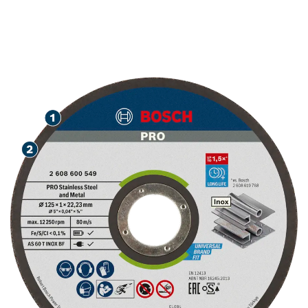
LA TĂIEREA OȚELULUI
INOXIDABIL ȘI
METALELOR