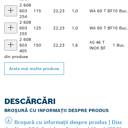
2 608
603
115
22,23
1,0
WA 60 T BF
10 Buc.
254
2 608
603
125
22,23
1,0
WA 60 T BF
10 Buc.
255
2 608
AS 46 T
603
150
22,23
1,6
1 Buc.
INOX BF
405
din
produse
Arata mai multe produse
DESCĂRCĂRI
BROȘURĂ CU INFORMAȚII DESPRE PRODUS
Broșură cu informații despre produs | Disc