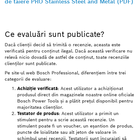
de tăiere PRO Stainless Steel and Metal (PDF)
Ce evaluări sunt publicate?
Dacă clienții decid să trimită o recenzie, aceasta este
verificată pentru conținut ilegal. Dacă această verificare nu
relevă nicio dovadă de astfel de conținut, toate recenziile
clienților sunt publicate.
Pe site-ul web Bosch Professional, diferențiem între trei
categorii de evaluare:
Achiziție verificată
: Acest utilizator a achiziționat
produsul direct din magazinele noastre online oficiale
Bosch Power Tools și a plătit prețul disponibil pentru
majoritatea clienților.
Testator de produs
: Acest utilizator a primit un
stimulent pentru a scrie această recenzie. Un
stimulent poate fi un voucher, un eșantion de produs,
puncte de loialitate sau alt jeton de valoare în
schimbul unei recenzii. Testatorii sunt încurajați să