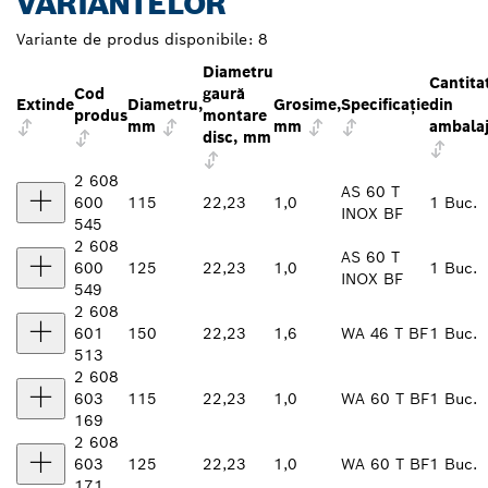
VARIANTELOR
Variante de produs disponibile:
8
Diametru
Cantita
Cod
gaură
Extinde
Diametru,
Grosime,
Specificaţie
din
produs
montare
mm
mm
ambala
disc, mm
2 608
AS 60 T
600
115
22,23
1,0
1 Buc.
INOX BF
545
2 608
AS 60 T
600
125
22,23
1,0
1 Buc.
INOX BF
549
2 608
601
150
22,23
1,6
WA 46 T BF
1 Buc.
513
2 608
603
115
22,23
1,0
WA 60 T BF
1 Buc.
169
2 608
603
125
22,23
1,0
WA 60 T BF
1 Buc.
171