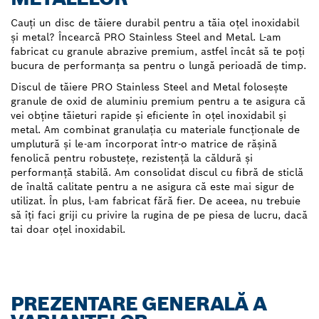
Cauți un disc de tăiere durabil pentru a tăia oțel inoxidabil
și metal? Încearcă PRO Stainless Steel and Metal. L-am
fabricat cu granule abrazive premium, astfel încât să te poți
bucura de performanța sa pentru o lungă perioadă de timp.
Discul de tăiere PRO Stainless Steel and Metal folosește
granule de oxid de aluminiu premium pentru a te asigura că
vei obține tăieturi rapide și eficiente în oțel inoxidabil și
metal. Am combinat granulația cu materiale funcționale de
umplutură și le-am încorporat într-o matrice de rășină
fenolică pentru robustețe, rezistență la căldură și
performanță stabilă. Am consolidat discul cu fibră de sticlă
de înaltă calitate pentru a ne asigura că este mai sigur de
utilizat. În plus, l-am fabricat fără fier. De aceea, nu trebuie
să îți faci griji cu privire la rugina de pe piesa de lucru, dacă
tai doar oțel inoxidabil.
PREZENTARE GENERALĂ A