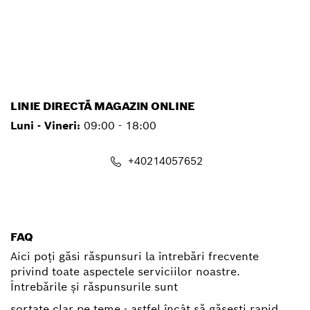
service.pt@ro.bosch.com
LINIE DIRECTĂ MAGAZIN ONLINE
Luni - Vineri:
09:00 - 18:00
+40214057652
shop@ro.bosch.com
FAQ
Aici poți găsi răspunsuri la întrebări frecvente
privind toate aspectele serviciilor noastre.
Întrebările și răspunsurile sunt
sortate clar pe teme - astfel încât să găsești rapid