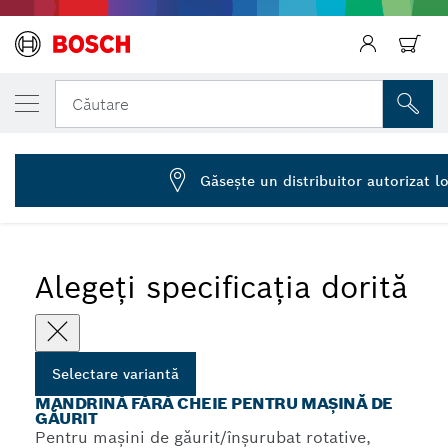
VARIANTA SELECTATĂ DE DVS.
Mandrine rapide până la 10 mm
Căutare
2 608 572 080
...
Mandrine fără cheie cu 2 manșoane pentru mașină de găurit
Înapoi
Găseşte un distribuitor autorizat l
Alegeți specificația dorită
Selectare variantă
MANDRINĂ FĂRĂ CHEIE PENTRU MAȘINĂ DE
GĂURIT
Pentru mașini de găurit/înșurubat rotative,