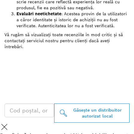
scrie recenzii care reflectă experiența lor reală cu
produsul, fie ea pozitivă sau negativă.
Evaluări neetichetate
: Acestea provin de la utilizatori
a căror identitate și istoric de achiziții nu au fost
verificate. Autenticitatea lor nu a fost verificată.
Vă rugăm să vizualizați toate recenziile în mod critic și să
contactați serviciul nostru pentru clienți dacă aveți
întrebări.
GĂSIŢI CEL MAI
APROPIAT DISTRIBUITOR
AUTORIZAT BOSCH
PROFESSIONAL
Găseşte un distribuitor
autorizat local