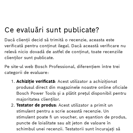
Ce evaluări sunt publicate?
Dacă clienții decid să trimită o recenzie, aceasta este
verificată pentru conținut ilegal. Dacă această verificare nu
relevă nicio dovadă de astfel de conținut, toate recenziile
clienților sunt publicate.
Pe site-ul web Bosch Professional, diferențiem între trei
categorii de evaluare:
Achiziție verificată
: Acest utilizator a achiziționat
produsul direct din magazinele noastre online oficiale
Bosch Power Tools și a plătit prețul disponibil pentru
majoritatea clienților.
Testator de produs
: Acest utilizator a primit un
stimulent pentru a scrie această recenzie. Un
stimulent poate fi un voucher, un eșantion de produs,
puncte de loialitate sau alt jeton de valoare în
schimbul unei recenzii. Testatorii sunt încurajați să