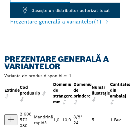
Găseşte un distribuitor autorizat local
Prezentare generală a variantelor
(1)
PREZENTARE GENERALĂ A
VARIANTELOR
Variante de produs disponibile:
1
Domeniu
Domeniu
Cantitate
Cod
Număr
Extinde
de
de
din
produs
Tip
ilustrație
strângere,
prindere
ambalaj
mm
2 608
Mandrină
3/8" –
572
1,0–10,0
5
1 Buc.
rapidă
24
080