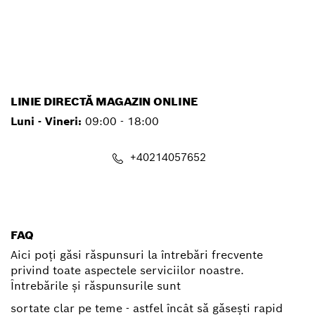
service.pt@ro.bosch.com
LINIE DIRECTĂ MAGAZIN ONLINE
Luni - Vineri:
09:00 - 18:00
+40214057652
shop@ro.bosch.com
FAQ
Aici poți găsi răspunsuri la întrebări frecvente
privind toate aspectele serviciilor noastre.
Întrebările și răspunsurile sunt
sortate clar pe teme - astfel încât să găsești rapid