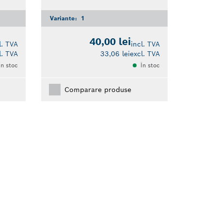
Variante:
1
40,00 lei
l. TVA
incl. TVA
l. TVA
33,06 lei
excl. TVA
În stoc
În stoc
Comparare produse