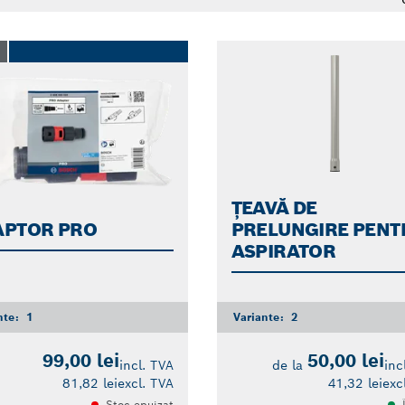
O
ȚEAVĂ DE
APTOR PRO
PRELUNGIRE PENT
ASPIRATOR
nte:
1
Variante:
2
99,00 lei
50,00 lei
incl. TVA
de la
inc
81,82 lei
excl. TVA
41,32 lei
exc
Stoc epuizat