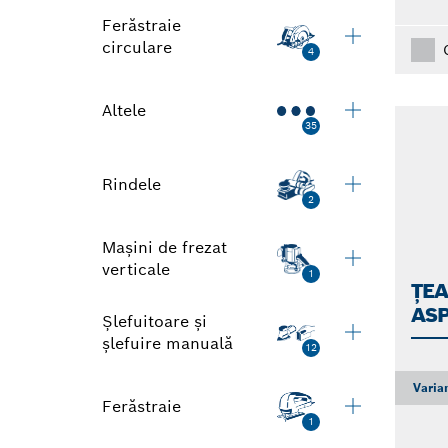
Ferăstraie
circulare
4
Altele
35
Rindele
2
Mașini de frezat
verticale
1
ȚEA
AS
Șlefuitoare și
șlefuire manuală
12
Varia
Ferăstraie
1