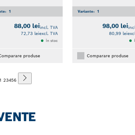
nte:
1
Variante:
1
88,00 lei
98,00 lei
incl. TVA
inc
72,73 lei
excl. TVA
80,99 lei
exc
În stoc
Comparare produse
Comparare produse
1
2
3
4
5
6
VENTE