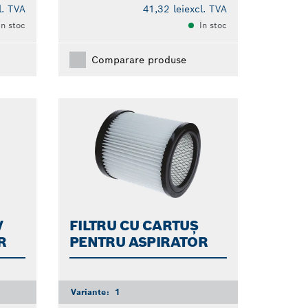
l. TVA
41,32 lei
excl. TVA
În stoc
În stoc
Comparare produse
V
FILTRU CU CARTUȘ
R
PENTRU ASPIRATOR
Variante:
1