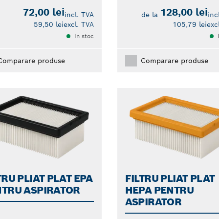
72,00 lei
128,00 lei
incl. TVA
de la
inc
59,50 lei
excl. TVA
105,79 lei
exc
În stoc
Comparare produse
Comparare produse
TRU PLIAT PLAT EPA
FILTRU PLIAT PLAT
NTRU ASPIRATOR
HEPA PENTRU
ASPIRATOR