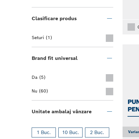
Clasificare produs
Seturi (1)
Brand fit universal
Da (5)
Nu (60)
PUN
PE
Unitate ambalaj vânzare
Varia
1 Buc.
10 Buc.
2 Buc.