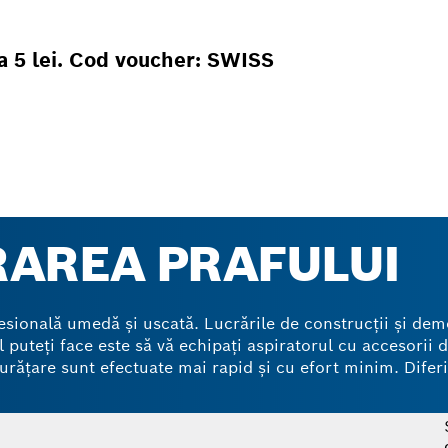
la 5 lei. Cod voucher: SWISS
RAREA PRAFULUI
ofesională umedă și uscată. Lucrările de construcții și de
 puteți face este să vă echipați aspiratorul cu accesorii d
curățare sunt efectuate mai rapid și cu efort minim. Diferiț
oare rezistă la umiditate și putrefacție, fiind opțiuni ideal
de aspirator din diferite materiale: polietilenă, hârtie și 
fului de până la 99%, oferindu-vă o curățare temeinică și 