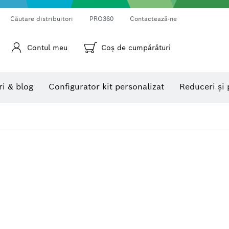
Căutare distribuitori
PRO360
Contactează-ne
Contul meu
Coş de cumpărături
Camere pentru inspecţie
Camere termice şi termodetectoare
Goniometre şi clinometre
ri & blog
Configurator kit personalizat
Reduceri și 