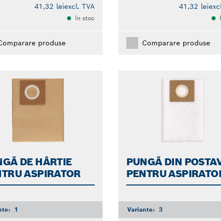
41,32 lei
excl. TVA
41,32 lei
exc
În stoc
Comparare produse
Comparare produse
GĂ DE HÂRTIE
PUNGĂ DIN POSTA
NTRU ASPIRATOR
PENTRU ASPIRATO
nte:
1
Variante:
3