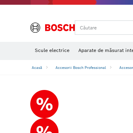
Căutare
Nivele laser multifuncţionale
Scule electrice
Aparate de măsurat int
Acasă
Accesorii Bosch Professional
Accesor