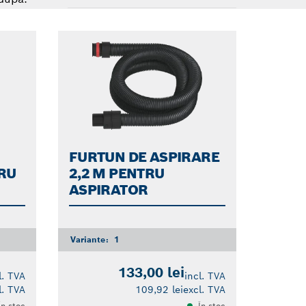
Dropdown
closed
FURTUN DE ASPIRARE
RU
2,2 M PENTRU
ASPIRATOR
Variante:
1
133,00 lei
l. TVA
incl. TVA
l. TVA
109,92 lei
excl. TVA
În stoc
În stoc