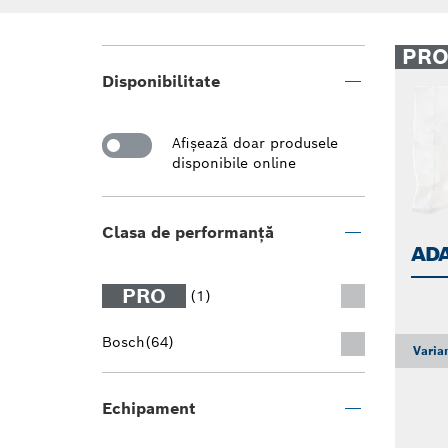
PR
Disponibilitate
Afişează doar produsele
disponibile online
Clasa de performanță
AD
PRO
(1)
Bosch
(64)
Varia
Echipament