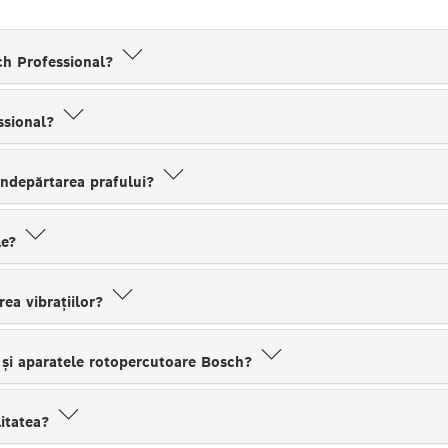
sch Professional?
ssional?
ndepărtarea prafului?
le?
rea vibrațiilor?
e și aparatele rotopercutoare Bosch?
litatea?