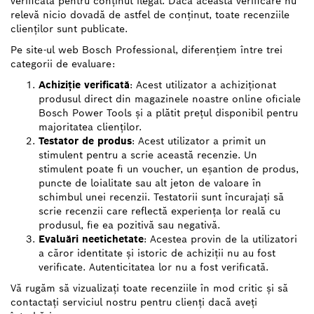
verificată pentru conținut ilegal. Dacă această verificare nu
relevă nicio dovadă de astfel de conținut, toate recenziile
clienților sunt publicate.
Pe site-ul web Bosch Professional, diferențiem între trei
categorii de evaluare:
Achiziție verificată
: Acest utilizator a achiziționat
produsul direct din magazinele noastre online oficiale
Bosch Power Tools și a plătit prețul disponibil pentru
majoritatea clienților.
Testator de produs
: Acest utilizator a primit un
stimulent pentru a scrie această recenzie. Un
stimulent poate fi un voucher, un eșantion de produs,
puncte de loialitate sau alt jeton de valoare în
schimbul unei recenzii. Testatorii sunt încurajați să
scrie recenzii care reflectă experiența lor reală cu
produsul, fie ea pozitivă sau negativă.
Evaluări neetichetate
: Acestea provin de la utilizatori
a căror identitate și istoric de achiziții nu au fost
verificate. Autenticitatea lor nu a fost verificată.
Vă rugăm să vizualizați toate recenziile în mod critic și să
contactați serviciul nostru pentru clienți dacă aveți