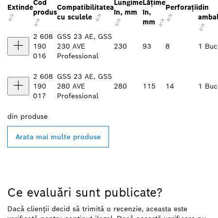
Cod
Lungime
Lățime
Extinde
Compatibilitatea
Perforaţii
din
produs
în, mm
în,
cu sculele
ambal
mm
2 608
GSS 23 AE, GSS
190
230 AVE
230
93
8
1 Buc
016
Professional
2 608
GSS 23 AE, GSS
190
280 AVE
280
115
14
1 Buc
017
Professional
din
produse
Arata mai multe produse
Ce evaluări sunt publicate?
Dacă clienții decid să trimită o recenzie, aceasta este