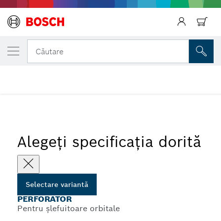
VARIANTA SELECTATĂ DE DVS.
Perforator
Căutare
...
Perforatoare pentru șmirghel neperforat
Înapoi
Alegeți specificația dorită
Selectare variantă
PERFORATOR
Pentru șlefuitoare orbitale