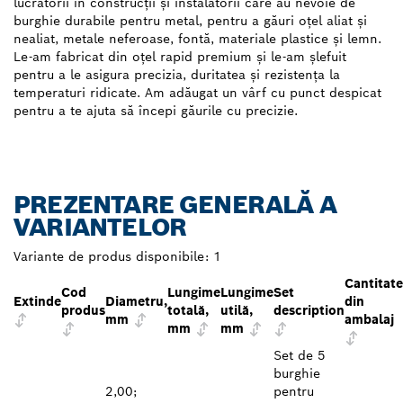
lucrătorii în construcții și instalatorii care au nevoie de
burghie durabile pentru metal, pentru a găuri oțel aliat și
nealiat, metale neferoase, fontă, materiale plastice și lemn.
Le-am fabricat din oțel rapid premium și le-am șlefuit
pentru a le asigura precizia, duritatea și rezistența la
temperaturi ridicate. Am adăugat un vârf cu punct despicat
pentru a te ajuta să începi găurile cu precizie.
PREZENTARE GENERALĂ A
VARIANTELOR
Variante de produs disponibile:
1
Cantitat
Cod
Lungime
Lungime
Set
Extinde
Diametru,
din
produs
totală,
utilă,
description
mm
ambalaj
mm
mm
Set de 5
burghie
2,00;
pentru