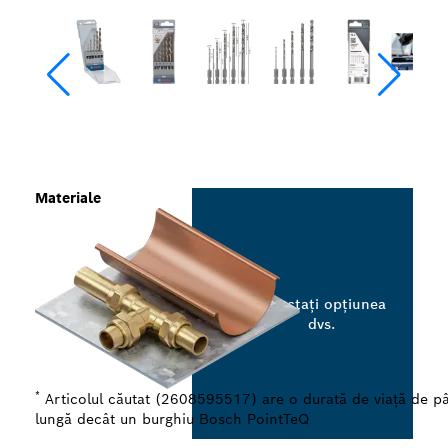
Materiale
Selectați opțiunea
dvs.
*
Articolul căutat (2608595517) are o durată de viață de pâ
lungă decât un burghiu Bosch PointTeQ