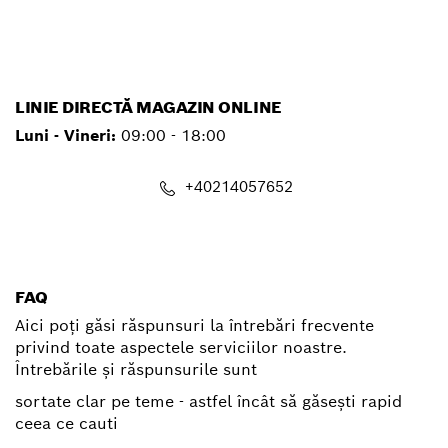
service.pt@ro.bosch.com
LINIE DIRECTĂ MAGAZIN ONLINE
Luni - Vineri:
09:00 - 18:00
+40214057652
shop@ro.bosch.com
FAQ
Aici poți găsi răspunsuri la întrebări frecvente
privind toate aspectele serviciilor noastre.
Întrebările și răspunsurile sunt
sortate clar pe teme - astfel încât să găsești rapid
ceea ce cauti