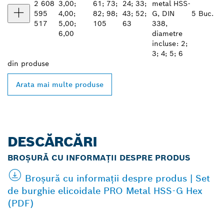
2 608
3,00;
61; 73;
24; 33;
metal HSS-
595
4,00;
82; 98;
43; 52;
G, DIN
5 Buc.
517
5,00;
105
63
338,
6,00
diametre
incluse: 2;
3; 4; 5; 6
din
produse
Arata mai multe produse
DESCĂRCĂRI
BROȘURĂ CU INFORMAȚII DESPRE PRODUS
Broșură cu informații despre produs | Set
de burghie elicoidale PRO Metal HSS-G Hex
(PDF)