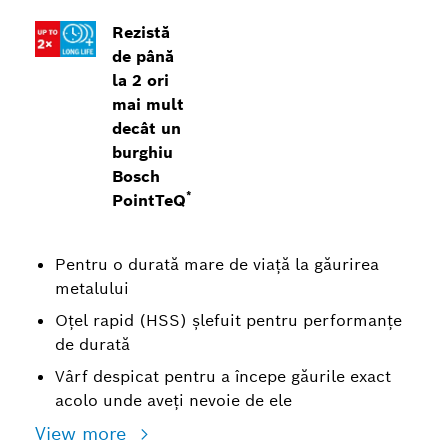
Rezistă
de până
la 2 ori
mai mult
decât un
burghiu
Bosch
*
PointTeQ
Pentru o durată mare de viață la găurirea
metalului
Oțel rapid (HSS) șlefuit pentru performanțe
de durată
Vârf despicat pentru a începe găurile exact
acolo unde aveți nevoie de ele
View more