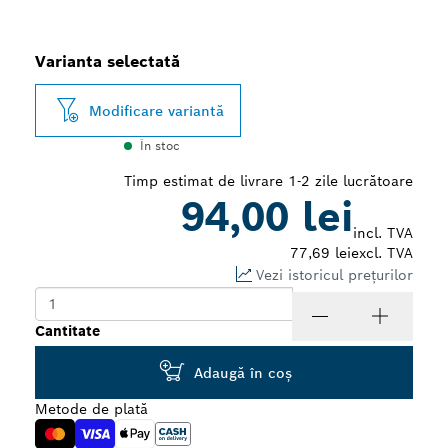
Varianta selectată
Modificare variantă
În stoc
Timp estimat de livrare 1-2 zile lucrătoare
94,00 lei
incl. TVA
77,69 lei
excl. TVA
Vezi istoricul prețurilor
Cantitate
Adaugă în coş
Metode de plată