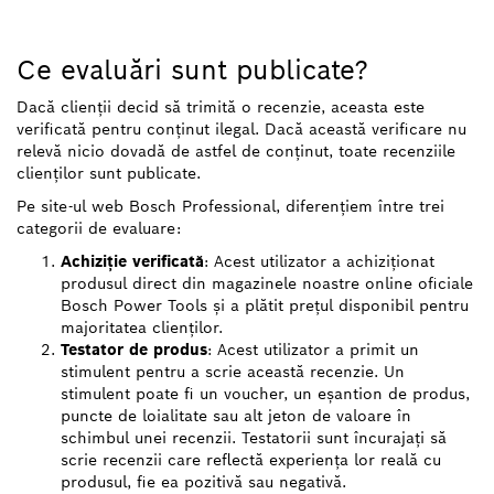
Ce evaluări sunt publicate?
Dacă clienții decid să trimită o recenzie, aceasta este
verificată pentru conținut ilegal. Dacă această verificare nu
relevă nicio dovadă de astfel de conținut, toate recenziile
clienților sunt publicate.
Pe site-ul web Bosch Professional, diferențiem între trei
categorii de evaluare:
Achiziție verificată
: Acest utilizator a achiziționat
produsul direct din magazinele noastre online oficiale
Bosch Power Tools și a plătit prețul disponibil pentru
majoritatea clienților.
Testator de produs
: Acest utilizator a primit un
stimulent pentru a scrie această recenzie. Un
stimulent poate fi un voucher, un eșantion de produs,
puncte de loialitate sau alt jeton de valoare în
schimbul unei recenzii. Testatorii sunt încurajați să
scrie recenzii care reflectă experiența lor reală cu
produsul, fie ea pozitivă sau negativă.