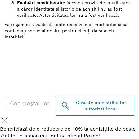
Evaluări neetichetate
: Acestea provin de la utilizatori
a căror identitate și istoric de achiziții nu au fost
verificate. Autenticitatea lor nu a fost verificată.
Vă rugăm să vizualizați toate recenziile în mod critic și să
contactați serviciul nostru pentru clienți dacă aveți
întrebări.
GĂSIŢI CEL MAI
APROPIAT DISTRIBUITOR
AUTORIZAT BOSCH
PROFESSIONAL
Găseşte un distribuitor
autorizat local
Beneficiază de o reducere de 10% la achizițiile de peste
750 lei în magazinul online oficial Bosch!