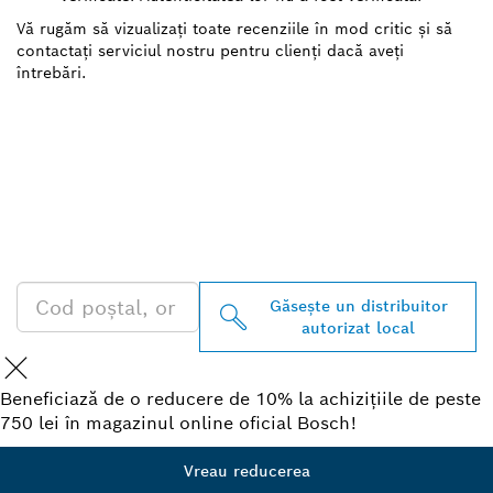
Vă rugăm să vizualizați toate recenziile în mod critic și să
contactați serviciul nostru pentru clienți dacă aveți
întrebări.
GĂSIŢI CEL MAI
APROPIAT DISTRIBUITOR
AUTORIZAT BOSCH
PROFESSIONAL
Găseşte un distribuitor
autorizat local
Beneficiază de o reducere de 10% la achizițiile de peste
750 lei în magazinul online oficial Bosch!
Vreau reducerea