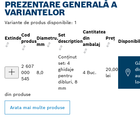
PREZENTARE GENERALĂ A
VARIANTELOR
Variante de produs disponibile:
1
Cantitatea
Cod
Set
Extinde
Diametru,
din
Preţ
produs
description
Disponibil
mm
ambalaj
Conținut
set: 4
Gă
2 607
ghidaje
20,00
di
000
8,0
4 Buc.
pentru
lei
au
545
dibluri, 8
lo
mm
din
produse
Arata mai multe produse