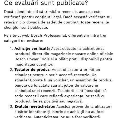
Ce evaluări sunt publicate?
Dacă clienții decid să trimită o recenzie, aceasta este
verificată pentru conținut ilegal. Dacă această verificare nu
relevă nicio dovadă de astfel de conținut, toate recenziile
clienților sunt publicate.
Pe site-ul web Bosch Professional, diferențiem între trei
categorii de evaluare:
Achiziție verificată
: Acest utilizator a achiziționat
produsul direct din magazinele noastre online oficiale
Bosch Power Tools și a plătit prețul disponibil pentru
majoritatea clienților.
Testator de produs
: Acest utilizator a primit un
stimulent pentru a scrie această recenzie. Un
stimulent poate fi un voucher, un eșantion de produs,
puncte de loialitate sau alt jeton de valoare în
schimbul unei recenzii. Testatorii sunt încurajați să
scrie recenzii care reflectă experiența lor reală cu
produsul, fie ea pozitivă sau negativă.
Evaluări neetichetate
: Acestea provin de la utilizatori
a căror identitate și istoric de achiziții nu au fost
verificate. Autenticitatea lor nu a fost verificată.