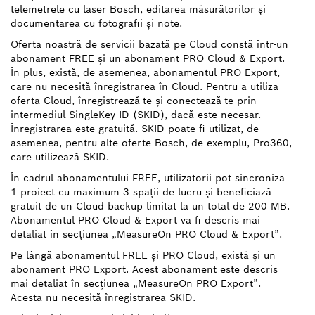
telemetrele cu laser Bosch, editarea măsurătorilor şi
documentarea cu fotografii şi note.
Oferta noastră de servicii bazată pe Cloud constă într-un
abonament FREE şi un abonament PRO Cloud & Export.
În plus, există, de asemenea, abonamentul PRO Export,
care nu necesită înregistrarea în Cloud. Pentru a utiliza
oferta Cloud, înregistrează-te şi conectează-te prin
intermediul SingleKey ID (SKID), dacă este necesar.
Înregistrarea este gratuită. SKID poate fi utilizat, de
asemenea, pentru alte oferte Bosch, de exemplu, Pro360,
care utilizează SKID.
În cadrul abonamentului FREE, utilizatorii pot sincroniza
1 proiect cu maximum 3 spaţii de lucru şi beneficiază
gratuit de un Cloud backup limitat la un total de 200 MB.
Abonamentul PRO Cloud & Export va fi descris mai
detaliat în secţiunea „MeasureOn PRO Cloud & Export”.
Pe lângă abonamentul FREE şi PRO Cloud, există şi un
abonament PRO Export. Acest abonament este descris
mai detaliat în secţiunea „MeasureOn PRO Export”.
Acesta nu necesită înregistrarea SKID.