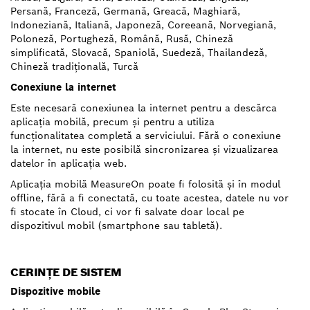
Persană, Franceză, Germană, Greacă, Maghiară,
Indoneziană, Italiană, Japoneză, Coreeană, Norvegiană,
Poloneză, Portugheză, Română, Rusă, Chineză
simplificată, Slovacă, Spaniolă, Suedeză, Thailandeză,
Chineză tradiţională, Turcă
Conexiune la internet
Este necesară conexiunea la internet pentru a descărca
aplicaţia mobilă, precum şi pentru a utiliza
funcţionalitatea completă a serviciului. Fără o conexiune
la internet, nu este posibilă sincronizarea şi vizualizarea
datelor în aplicaţia web.
Aplicaţia mobilă MeasureOn poate fi folosită şi în modul
offline, fără a fi conectată, cu toate acestea, datele nu vor
fi stocate în Cloud, ci vor fi salvate doar local pe
dispozitivul mobil (smartphone sau tabletă).
CERINŢE DE SISTEM
Dispozitive mobile