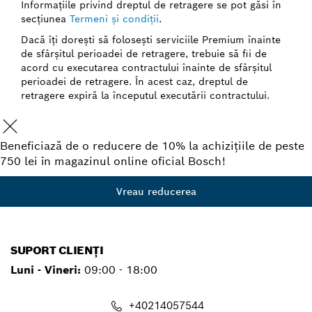
Informaţiile privind dreptul de retragere se pot găsi în
secţiunea
Termeni şi condiţii
.
Dacă îţi doreşti să foloseşti serviciile Premium înainte
de sfârşitul perioadei de retragere, trebuie să fii de
acord cu executarea contractului înainte de sfârşitul
perioadei de retragere. În acest caz, dreptul de
retragere expiră la începutul executării contractului.
Beneficiază de o reducere de 10% la achizițiile de peste
750 lei în magazinul online oficial Bosch!
Vreau reducerea
SUPORT CLIENȚI
Luni - Vineri:
09:00 - 18:00
+40214057544