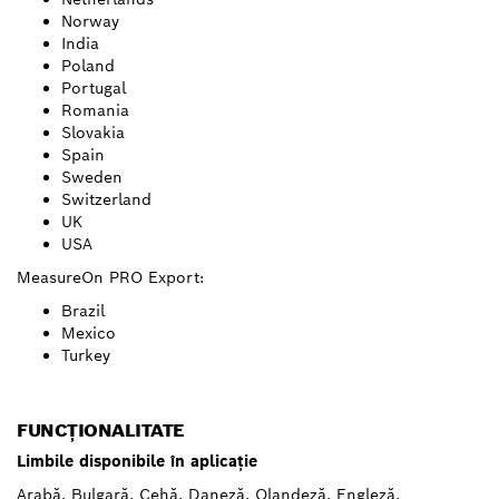
Norway
India
Poland
Portugal
Romania
Slovakia
Spain
Sweden
Switzerland
UK
USA
MeasureOn PRO Export:
Brazil
Mexico
Turkey
FUNCŢIONALITATE
Limbile disponibile în aplicaţie
Arabă, Bulgară, Cehă, Daneză, Olandeză, Engleză,