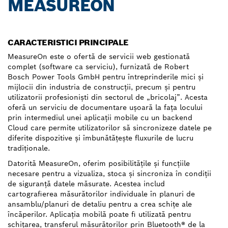
MEASUREON
CARACTERISTICI PRINCIPALE
MeasureOn este o ofertă de servicii web gestionată
complet (software ca serviciu), furnizată de Robert
Bosch Power Tools GmbH pentru întreprinderile mici şi
mijlocii din industria de construcţii, precum şi pentru
utilizatorii profesionişti din sectorul de „bricolaj”. Acesta
oferă un serviciu de documentare uşoară la faţa locului
prin intermediul unei aplicaţii mobile cu un backend
Cloud care permite utilizatorilor să sincronizeze datele pe
diferite dispozitive şi îmbunătăţeşte fluxurile de lucru
tradiţionale.
Datorită MeasureOn, oferim posibilităţile şi funcţiile
necesare pentru a vizualiza, stoca şi sincroniza în condiţii
de siguranţă datele măsurate. Acestea includ
cartografierea măsurătorilor individuale în planuri de
ansamblu/planuri de detaliu pentru a crea schiţe ale
încăperilor. Aplicaţia mobilă poate fi utilizată pentru
schiţarea, transferul măsurătorilor prin Bluetooth® de la