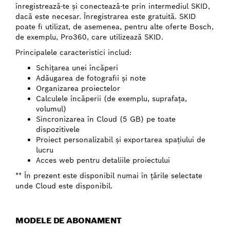
înregistrează-te şi conectează-te prin intermediul SKID,
dacă este necesar. Înregistrarea este gratuită. SKID
poate fi utilizat, de asemenea, pentru alte oferte Bosch,
de exemplu, Pro360, care utilizează SKID.
Principalele caracteristici includ:
Schiţarea unei încăperi
Adăugarea de fotografii şi note
Organizarea proiectelor
Calculele încăperii (de exemplu, suprafaţa,
volumul)
Sincronizarea în Cloud (5 GB) pe toate
dispozitivele
Proiect personalizabil şi exportarea spaţiului de
lucru
Acces web pentru detaliile proiectului
** În prezent este disponibil numai în ţările selectate
unde Cloud este disponibil.
MODELE DE ABONAMENT