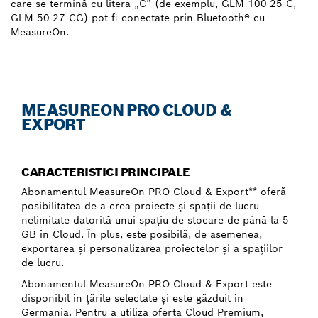
care se termină cu litera „C” (de exemplu, GLM 100-25 C,
GLM 50-27 CG) pot fi conectate prin Bluetooth® cu
MeasureOn.
MEASUREON PRO CLOUD &
EXPORT
CARACTERISTICI PRINCIPALE
Abonamentul MeasureOn PRO Cloud & Export** oferă
posibilitatea de a crea proiecte şi spaţii de lucru
nelimitate datorită unui spaţiu de stocare de până la 5
GB în Cloud. În plus, este posibilă, de asemenea,
exportarea şi personalizarea proiectelor şi a spaţiilor
de lucru.
Abonamentul MeasureOn PRO Cloud & Export este
disponibil în ţările selectate şi este găzduit în
Germania. Pentru a utiliza oferta Cloud Premium,