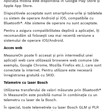
Aplicaţia mobilă este disponibilă în Google Play Store şi
Apple App Store.
Dispozitivele acceptate sunt smartphone-urile şi tabletele
cu sistem de operare Android şi iOS, compatibile cu
Bluetooth®. Alte sisteme de operare nu sunt acceptate.
Pentru a asigura compatibilitatea deplină a aplicaţiei, îţi
recomandăm să foloseşti cea mai recentă versiune a
sistemului de operare iOS/Android.
Acces web
MeasureOn poate fi accesat şi prin intermediul unei
aplicaţii web care utilizează browsere web comune (de
exemplu, Google Chrome, Mozilla Firefox etc.), care sunt
conectate la internet. Pentru utilizare este necesară
înregistrarea gratuită cu SKID.
Telemetre cu laser Bosch
Utilizarea transferului de valori măsurate prin Bluetooth®
în MeasureOn este posibilă numai în combinaţie cu un
telemetru cu laser de la Bosch.
În special, toate telemetrele cu laser Bosch GLM şi PLR