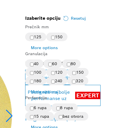
Izaberite opciju
Resetuj
Prečnik mm
125
150
More options
Granulacija
Izabrana varijanta
40
60
80
100
120
150
Promena varijante
180
240
320
Postignite najbolje
More options
EXPERT
Perforacija
performanse uz
6 rupa
8 rupa
15 rupa
bez otvora
Pregled varijanti
(36)
More options