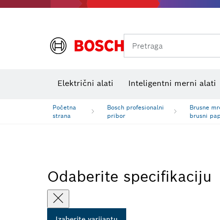
Pretraga
Električni alati
Inteligentni merni alati
Početna
Bosch profesionalni
Brusne mre
strana
pribor
brusni pap
Odaberite specifikaciju
Izaberite varijantu