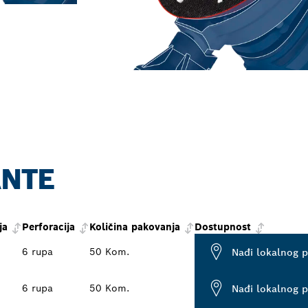
ANTE
ja
Perforacija
Količina pakovanja
Dostupnost
6 rupa
50 Kom.
Nađi lokalnog 
6 rupa
50 Kom.
Nađi lokalnog 