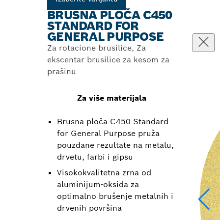
BRUSNA PLOČA C450
STANDARD FOR
GENERAL PURPOSE
Za rotacione brusilice, Za
ekscentar brusilice za kesom za
prašinu
Za više materijala
Brusna ploča C450 Standard
for General Purpose pruža
pouzdane rezultate na metalu,
drvetu, farbi i gipsu
Visokokvalitetna zrna od
aluminijum-oksida za
optimalno brušenje metalnih i
drvenih površina