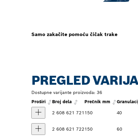
Samo zakačite pomoću čičak trake
PREGLED VARIJ
Dostupne varijante proizvoda:
36
Proširi
Broj dela
Prečnik mm
Granulaci
2 608 621 721
150
40
2 608 621 722
150
60