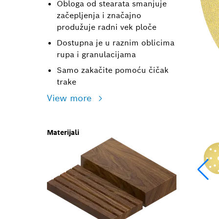
Obloga od stearata smanjuje
začepljenja i značajno
produžuje radni vek ploče
Dostupna je u raznim oblicima
rupa i granulacijama
Samo zakačite pomoću čičak
trake
View more
Materijali