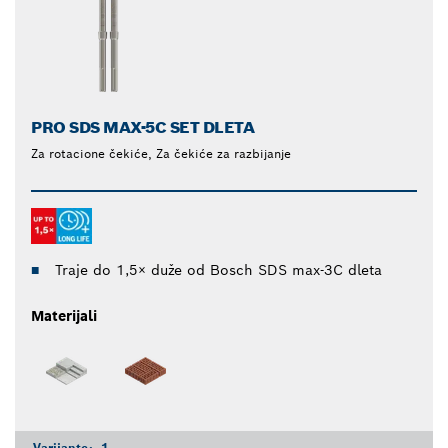
PRO SDS MAX-5C SET DLETA
Za rotacione čekiće, Za čekiće za razbijanje
Traje do 1,5× duže od Bosch SDS max-3C dleta
Materijali
Varijante:
1