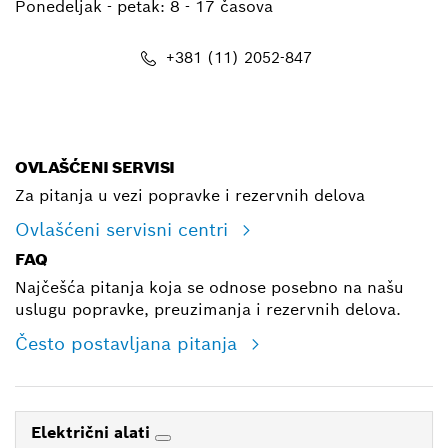
Ponedeljak - petak:
8 - 17 časova
+381 (11) 2052-847
E-mail
OVLAŠĆENI SERVISI
Za pitanja u vezi popravke i rezervnih delova
Ovlašćeni servisni centri
FAQ
Najčešća pitanja koja se odnose posebno na našu
uslugu popravke, preuzimanja i rezervnih delova.
Često postavljana pitanja
Električni alati