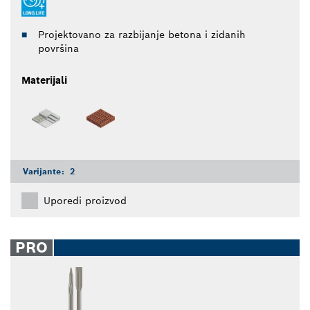
Projektovano za razbijanje betona i zidanih
površina
Materijali
Varijante:
2
Uporedi proizvod
PRO