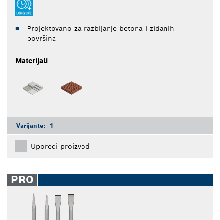
Projektovano za razbijanje betona i zidanih
površina
Materijali
Varijante:
1
Uporedi proizvod
PRO