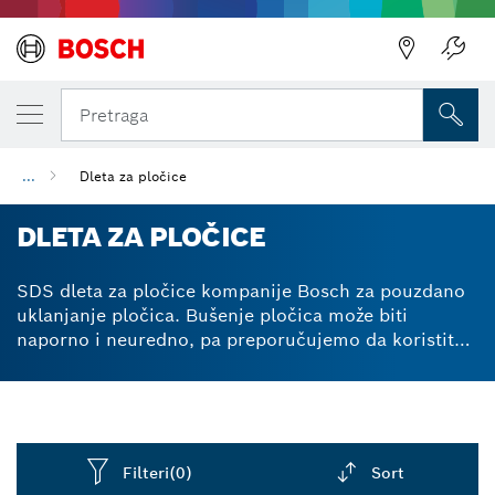
Pretraga
...
Dleta za pločice
DLETA ZA PLOČICE
SDS dleta za pločice kompanije Bosch za pouzdano
uklanjanje pločica. Bušenje pločica može biti
naporno i neuredno, pa preporučujemo da koristite
dleto za uklanjanje pločica. Naša SDS dleta za
pločice vam pomažu da brzo i lako uklonite zidne i
podne pločice, u velikoj meri ublažavajući naporan
rad tokom projekata renoviranja i rušenja. Naša
dleta za pločice su samooštreća, što znači da
Filteri
(0)
Sort
zadržavaju oblik i snagu sečenja tokom dugog