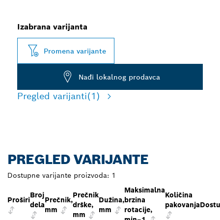
Izabrana varijanta
Promena varijante
Nađi lokalnog prodavca
Pregled varijanti
(1)
PREGLED VARIJANTE
Dostupne varijante proizvoda:
1
Maksimalna
Broj
Prečnik
Količina
Proširi
Prečnik,
Dužina,
brzina
dela
drške,
pakovanja
Dostu
mm
mm
rotacije,
mm
min–1