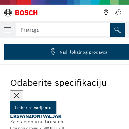
IZABRANA VARIJANTA
Ekspanzioni valjak
Pretraga
2 608 000 610
...
Ekspanzioni valjci za mašine za glačanje
Nađi lokalnog prodavca
Odaberite specifikaciju
Izaberite varijantu
EKSPANZIONI VALJAK
Za stacionarne brusilice
Broj porudžbine 2 608 000 610