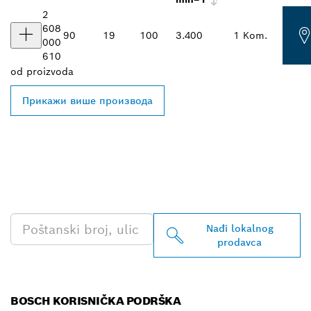
2
608
90
19
100
3.400
1 Kom.
000
610
od
proizvoda
Прикажи више производа
PRONAĐI NAJBLIŽEG
BOSCH PROFESSIONAL
PRODAVCA
Nađi lokalnog
prodavca
BOSCH KORISNIČKA PODRŠKA