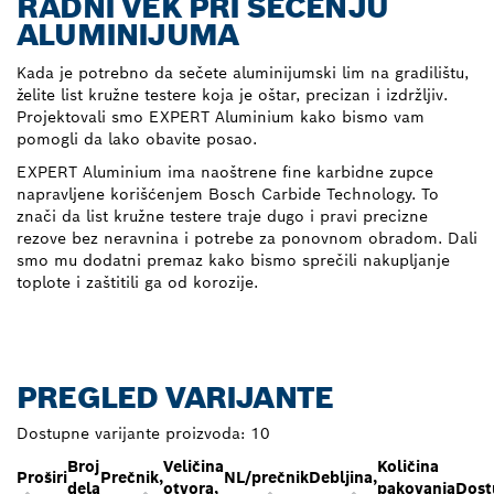
RADNI VEK PRI SEČENJU
ALUMINIJUMA
Kada je potrebno da sečete aluminijumski lim na gradilištu,
želite list kružne testere koja je oštar, precizan i izdržljiv.
Projektovali smo EXPERT Aluminium kako bismo vam
pomogli da lako obavite posao.
EXPERT Aluminium ima naoštrene fine karbidne zupce
napravljene korišćenjem Bosch Carbide Technology. To
znači da list kružne testere traje dugo i pravi precizne
rezove bez neravnina i potrebe za ponovnom obradom. Dali
smo mu dodatni premaz kako bismo sprečili nakupljanje
toplote i zaštitili ga od korozije.
PREGLED VARIJANTE
Dostupne varijante proizvoda:
10
Broj
Veličina
Količina
Proširi
Prečnik,
NL/prečnik
Debljina,
dela
otvora,
pakovanja
Dost