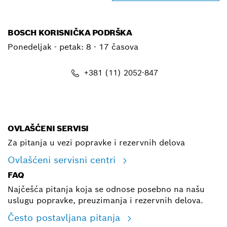
BOSCH KORISNIČKA PODRŠKA
Ponedeljak - petak:
8 - 17 časova
+381 (11) 2052-847
E-mail
OVLAŠĆENI SERVISI
Za pitanja u vezi popravke i rezervnih delova
Ovlašćeni servisni centri
FAQ
Najčešća pitanja koja se odnose posebno na našu
uslugu popravke, preuzimanja i rezervnih delova.
Često postavljana pitanja