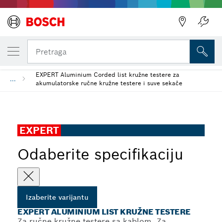
IZABRANA VARIJANTA
EXPERT Aluminium list kružne testere
Pretraga
EXPERT Aluminium Corded list kružne testere za
...
akumulatorske ručne kružne testere i suve sekače
EXPERT
Odaberite specifikaciju
Izaberite varijantu
EXPERT ALUMINIUM LIST KRUŽNE TESTERE
Za ručne kružne testere sa kablom, Za