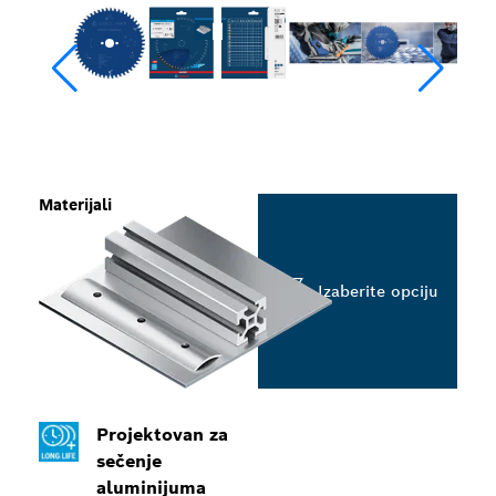
Materijali
Izaberite opciju
Projektovan za
sečenje
aluminijuma