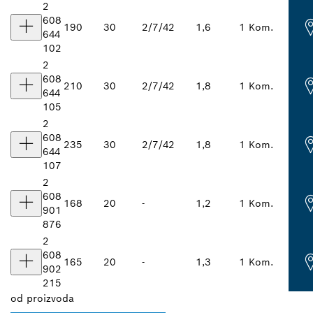
2
608
190
30
2/7/42
1,6
1 Kom.
644
102
2
608
210
30
2/7/42
1,8
1 Kom.
644
105
2
608
235
30
2/7/42
1,8
1 Kom.
644
107
2
608
168
20
-
1,2
1 Kom.
901
876
2
608
165
20
-
1,3
1 Kom.
902
215
od
proizvoda