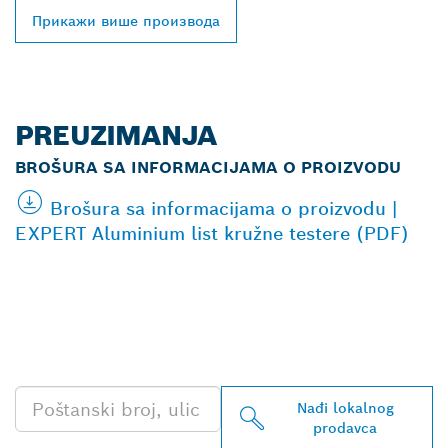
Прикажи више производа
PREUZIMANJA
BROŠURA SA INFORMACIJAMA O PROIZVODU
Brošura sa informacijama o proizvodu |
EXPERT Aluminium list kružne testere (PDF)
PRONAĐI NAJBLIŽEG
BOSCH PROFESSIONAL
PRODAVCA
Nađi lokalnog
prodavca