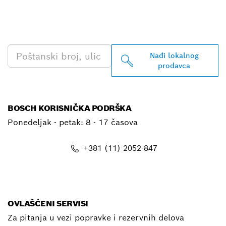
PRONAĐI NAJBLIŽEG
BOSCH PROFESSIONAL
PRODAVCA
Nađi lokalnog
prodavca
BOSCH KORISNIČKA PODRŠKA
Ponedeljak - petak:
8 - 17 časova
+381 (11) 2052-847
E-mail
OVLAŠĆENI SERVISI
Za pitanja u vezi popravke i rezervnih delova