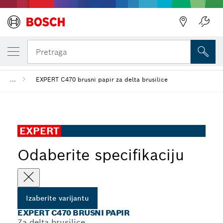
IZABRANA VARIJANTA
EXPERT C470 brusni papir
Pretraga
...
EXPERT C470 brusni papir za delta brusilice
EXPERT
Odaberite specifikaciju
Izaberite varijantu
EXPERT C470 BRUSNI PAPIR
Za delta brusilice