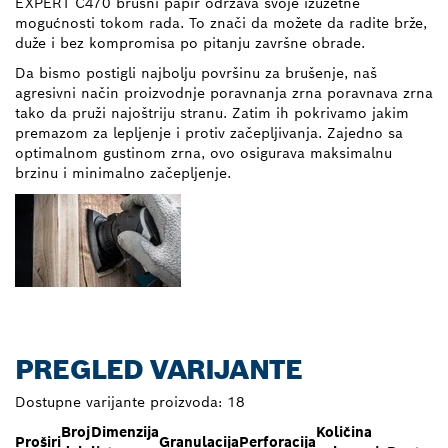
EXPERT C470 brusni papir održava svoje izuzetne
mogućnosti tokom rada. To znači da možete da radite brže,
duže i bez kompromisa po pitanju završne obrade.
Da bismo postigli najbolju površinu za brušenje, naš
agresivni način proizvodnje poravnanja zrna poravnava zrna
tako da pruži najoštriju stranu. Zatim ih pokrivamo jakim
premazom za lepljenje i protiv začepljivanja. Zajedno sa
optimalnom gustinom zrna, ovo osigurava maksimalnu
brzinu i minimalno začepljenje.
PREGLED VARIJANTE
Dostupne varijante proizvoda:
18
Broj
Dimenzija
Količina
Proširi
Granulacija
Perforacija