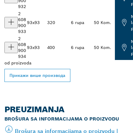
900
932
2
608
93x93
320
6 rupa
50 Kom.
900
933
2
608
93x93
400
6 rupa
50 Kom.
900
934
od
proizvoda
Прикажи више производа
PREUZIMANJA
BROŠURA SA INFORMACIJAMA O PROIZVODU
Brošura sa informacijama o proizvodu |