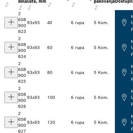
dela
lista, mm
pakovanja
Dostupn
2
608
93x93
40
6 rupa
5 Kom.
900
823
2
608
93x93
60
6 rupa
5 Kom.
900
824
2
608
93x93
80
6 rupa
5 Kom.
900
825
2
608
93x93
100
6 rupa
5 Kom.
900
826
2
608
93x93
120
6 rupa
5 Kom.
900
827