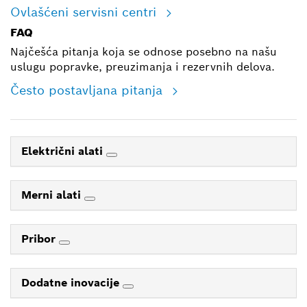
Ovlašćeni servisni centri
FAQ
Najčešća pitanja koja se odnose posebno na našu
uslugu popravke, preuzimanja i rezervnih delova.
Često postavljana pitanja
Električni alati
Merni alati
Pribor
Dodatne inovacije