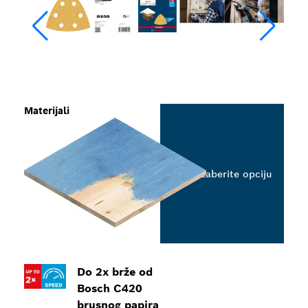
Materijali
Izaberite opciju
Do 2x brže od
Bosch C420
brusnog papira