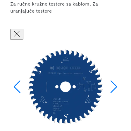
Za ručne kružne testere sa kablom, Za
uranjajuće testere