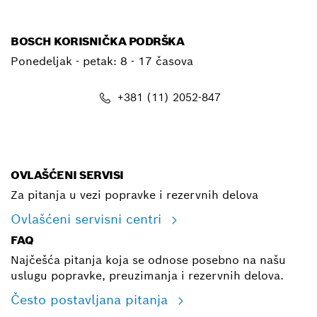
BOSCH KORISNIČKA PODRŠKA
Ponedeljak - petak:
8 - 17 časova
+381 (11) 2052-847
E-mail
OVLAŠĆENI SERVISI
Za pitanja u vezi popravke i rezervnih delova
Ovlašćeni servisni centri
FAQ
Najčešća pitanja koja se odnose posebno na našu
uslugu popravke, preuzimanja i rezervnih delova.
Često postavljana pitanja