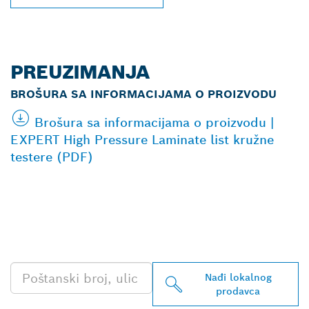
PREUZIMANJA
BROŠURA SA INFORMACIJAMA O PROIZVODU
Brošura sa informacijama o proizvodu |
EXPERT High Pressure Laminate list kružne
testere (PDF)
PRONAĐI NAJBLIŽEG
BOSCH PROFESSIONAL
PRODAVCA
Nađi lokalnog
prodavca