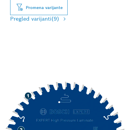
Promena varijante
Pregled varijanti
(9)
DUG RADNI VEK PRI
SEČENJU LAMINATA ZA
VISOK PRITISAK