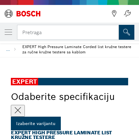
IZABRANA VARIJANTA
EXPERT High Pressure Laminate list kružne
Pretraga
EXPERT High Pressure Laminate Corded list kružne testere
...
za ručne kružne testere sa kablom
EXPERT
Odaberite specifikaciju
Izaberite varijantu
EXPERT HIGH PRESSURE LAMINATE LIST
KRUŽNE TESTERE