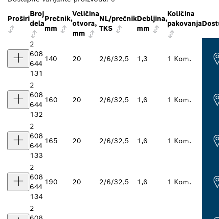
Broj
Veličina
Količina
Proširi
Prečnik,
NL/prečnik
Debljina,
dela
otvora,
pakovanja
Dost
mm
TKS
mm
mm
2
608
140
20
2/6/32,5
1,3
1 Kom.
644
131
2
608
160
20
2/6/32,5
1,6
1 Kom.
644
132
2
608
165
20
2/6/32,5
1,6
1 Kom.
644
133
2
608
190
20
2/6/32,5
1,6
1 Kom.
644
134
2
608