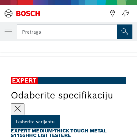
IZABRANA VARIJANTA
EXPERT Medium-Thick Tough Metal S1155H
Pretraga
testere
...
EXPERT Medium-Thick Tough Metal S1155HHC list testere
EXPERT
Odaberite specifikaciju
Izaberite varijantu
EXPERT MEDIUM-THICK TOUGH METAL
S1155HHC LIST TESTERE