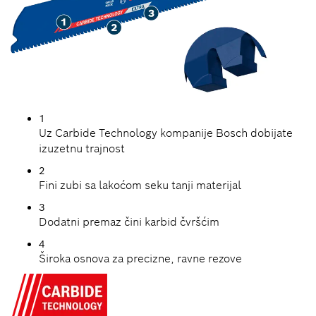
1
Uz Carbide Technology kompanije Bosch dobijate
izuzetnu trajnost
2
Fini zubi sa lakoćom seku tanji materijal
3
Dodatni premaz čini karbid čvršćim
4
Široka osnova za precizne, ravne rezove