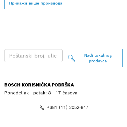
Прикажи више производа
PRONAĐI NAJBLIŽEG
BOSCH PROFESSIONAL
PRODAVCA
Nađi lokalnog
prodavca
BOSCH KORISNIČKA PODRŠKA
Ponedeljak - petak:
8 - 17 časova
+381 (11) 2052-847
E-mail