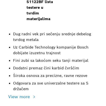
S1122BF lista
testere u
tvrdim
materijalima
Dug radni vek pri sečenju srednje debelog
tvrdog metala
Uz Carbide Technology kompanije Bosch
dobijate izuzetnu trajnost
Fini zubi sa lakoćom seku tanji materijal
Dodatni premaz čini karbid čvršćim
Široka osnova za precizne, ravne rezove
Odgovara za sve univerzalne testere sa S
držačem
View more