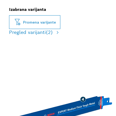
Izabrana varijanta
Promena varijante
Pregled varijanti
(2)
DUG RADNI VEK PRI
SEČENJU SREDNJE
DEBELOG TVRDOG
METALA