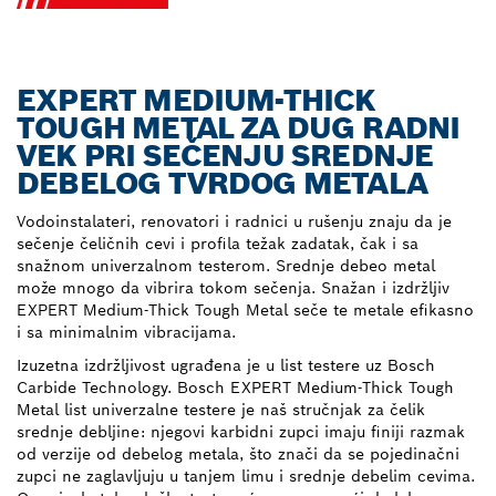
EXPERT MEDIUM-THICK
TOUGH METAL ZA DUG RADNI
VEK PRI SEČENJU SREDNJE
DEBELOG TVRDOG METALA
Vodoinstalateri, renovatori i radnici u rušenju znaju da je
sečenje čeličnih cevi i profila težak zadatak, čak i sa
snažnom univerzalnom testerom. Srednje debeo metal
može mnogo da vibrira tokom sečenja. Snažan i izdržljiv
EXPERT Medium-Thick Tough Metal seče te metale efikasno
i sa minimalnim vibracijama.
Izuzetna izdržljivost ugrađena je u list testere uz Bosch
Carbide Technology. Bosch EXPERT Medium-Thick Tough
Metal list univerzalne testere je naš stručnjak za čelik
srednje debljine: njegovi karbidni zupci imaju finiji razmak
od verzije od debelog metala, što znači da se pojedinačni
zupci ne zaglavljuju u tanjem limu i srednje debelim cevima.