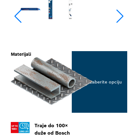
Materijali
Izaberite opciju
Traje do 100×
duže od Bosch