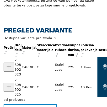
Ova visokotehnološka testera će vam pomoći da lakoo
obavite teške poslove za koje smo je projektovali.
PREGLED VARIJANTE
Dostupne varijante proizvoda:
2
Broj
Skraćenica
Izvedba
Ukupna
Količina
Proširi
Materijal
dela
materijala
zubaca
dužina,
pakovanja
Dost
mm
2
608
Stalni
CARBIDE
CT
225
1 Kom.
902
zupci
323
2
608
Stalni
CARBIDE
CT
225
10 Kom.
902
zupci
325
od
proizvoda