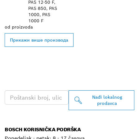
PAS 12-50 F,
PAS 850, PAS
1000, PAS
1000 F
od
proizvoda
Прикажи више производа
PRONAĐI NAJBLIŽEG
BOSCH PROFESSIONAL
PRODAVCA
Nađi lokalnog
prodavca
BOSCH KORISNIČKA PODRŠKA
Ponedeljak - petak:
8 - 17 časova