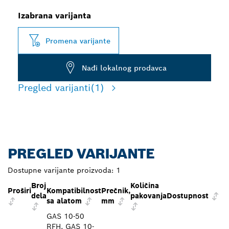
Izabrana varijanta
Promena varijante
Nađi lokalnog prodavca
Pregled varijanti
(1)
PREGLED VARIJANTE
Dostupne varijante proizvoda:
1
Broj
Količina
Proširi
Kompatibilnost
Prečnik,
dela
pakovanja
Dostupnost
sa alatom
mm
GAS 10-50
RFH, GAS 10-