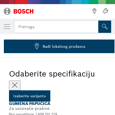
IZABRANA VARIJANTA
Gumena mlaznica
Pretraga
1 609 201 229
...
Gumene papučice za usisivače prašine
Nađi lokalnog prodavca
Odaberite specifikaciju
Izaberite varijantu
GUMENA PAPUČICA
Za usisivače prašine
Broj porudžbine 1 609 201 229