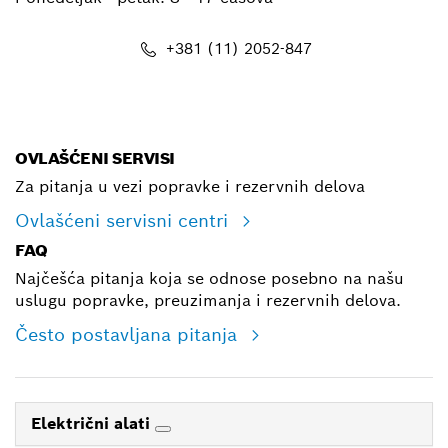
+381 (11) 2052-847
E-mail
OVLAŠĆENI SERVISI
Za pitanja u vezi popravke i rezervnih delova
Ovlašćeni servisni centri
FAQ
Najčešća pitanja koja se odnose posebno na našu
uslugu popravke, preuzimanja i rezervnih delova.
Često postavljana pitanja
Električni alati