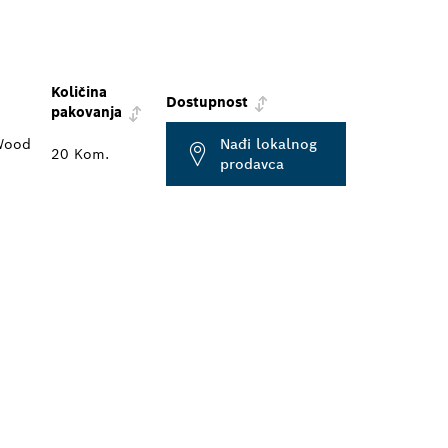
Količina
Dostupnost
pakovanja
 Wood
Nađi lokalnog
20 Kom.
prodavca