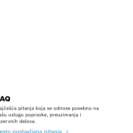
FAQ
ajčešća pitanja koja se odnose posebno na
ašu uslugu popravke, preuzimanja i
ezervnih delova.
esto postavljana pitanja