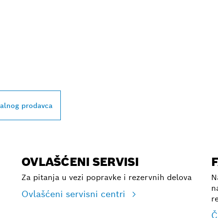
BLIŽEG BOSCH
L PRODAVCA
kalnog prodavca
OVLAŠĆENI SERVISI
Za pitanja u vezi popravke i rezervnih delova
N
n
Ovlašćeni servisni centri
r
Č