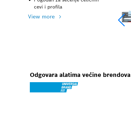
cevi i profila
View more
Odgovara alatima većine brendova