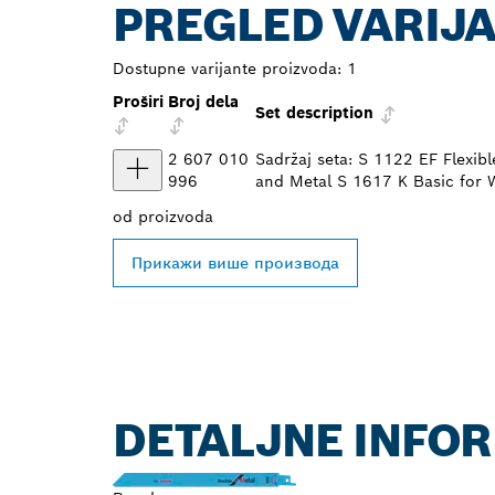
PREGLED VARIJ
Dostupne varijante proizvoda:
1
Proširi
Broj dela
Set description
2 607 010
Sadržaj seta: S 1122 EF Flexib
996
and Metal S 1617 K Basic for
od
proizvoda
Прикажи више производа
DETALJNE INFOR