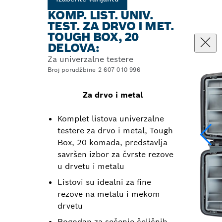
KOMP. LIST. UNIV.
TEST. ZA DRVO I MET.
TOUGH BOX, 20
DELOVA:
Za univerzalne testere
Broj porudžbine 2 607 010 996
Za drvo i metal
Komplet listova univerzalne
testere za drvo i metal, Tough
Box, 20 komada, predstavlja
savršen izbor za čvrste rezove
u drvetu i metalu
Listovi su idealni za fine
rezove na metalu i mekom
drvetu
Pogodan za sečenje čeličnih