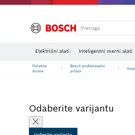
Pretraga
Električni alati
Inteligentni merni alati
Početna
Bosch profesionalni
Kom
strana
pribor
Odaberite varijantu
Izaberite varijantu