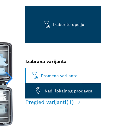
Izaberite opciju
Izabrana varijanta
Promena varijante
Nađi lokalnog prodavca
Pregled varijanti
(1)