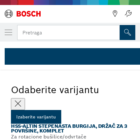
Nazad
Nazad
IZABRANA VARIJANTA
3-delni komplet HSS-AlTiN stepenastih bur
Pretraga
2 608 588 069
Kompleti HSS-AlTiN stepenastih burgija sa prihvatom sa 3
...
površine
Odaberite varijantu
Izaberite varijantu
HSS-ALTIN STEPENASTA BURGIJA, DRŽAČ ZA 3
POVRŠINE, KOMPLET
Za rotacione bušilice/odvrtače