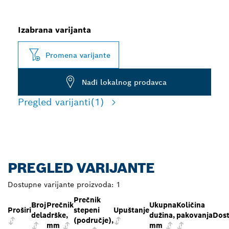
Izabrana varijanta
Promena varijante
Nađi lokalnog prodavca
Pregled varijanti
(1)
PREGLED VARIJANTE
Dostupne varijante proizvoda:
1
Prečnik
Broj
Prečnik
Ukupna
Količina
Proširi
stepeni
Upuštanje
dela
drške,
dužina,
pakovanja
Dos
(područje),
mm
mm