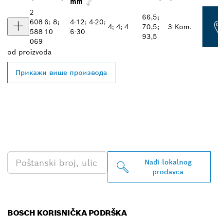
mm
2
66,5;
608
6; 8;
4-12; 4-20;
4; 4; 4
70,5;
3 Kom.
588
10
6-30
93,5
069
od
proizvoda
Прикажи више производа
PRONAĐI NAJBLIŽEG
BOSCH PROFESSIONAL
PRODAVCA
Nađi lokalnog
prodavca
BOSCH KORISNIČKA PODRŠKA