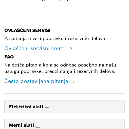
E-mail
OVLAŠĆENI SERVISI
Za pitanja u vezi popravke i rezervnih delova
Ovlašćeni servisni centri
FAQ
Najčešća pitanja koja se odnose posebno na našu
uslugu popravke, preuzimanja i rezervnih delova.
Često postavljana pitanja
Električni alati
Merni alati