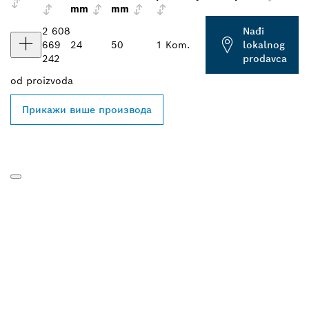
mm
mm
2 608
Nađi
669
24
50
1 Kom.
lokalnog
242
prodavca
od
proizvoda
Прикажи више производа