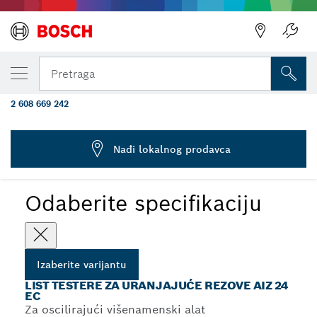
IZABRANA VARIJANTA
List testere za sečenje drveta AIZ 24 EC,
Pretraga
Starlock, 24×50 mm
2 608 669 242
...
List testere za uranjajuće rezove AIZ 24 EC
Nađi lokalnog prodavca
Odaberite specifikaciju
Izaberite varijantu
LIST TESTERE ZA URANJAJUĆE REZOVE AIZ 24
EC
Za oscilirajući višenamenski alat