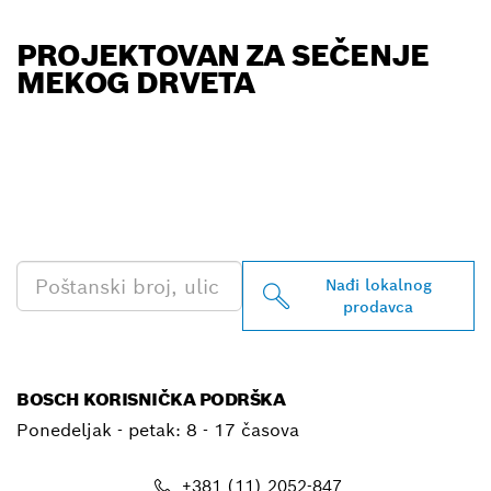
PROJEKTOVAN ZA SEČENJE
MEKOG DRVETA
PRONAĐI NAJBLIŽEG
BOSCH PROFESSIONAL
PRODAVCA
Nađi lokalnog
prodavca
BOSCH KORISNIČKA PODRŠKA
Ponedeljak - petak:
8 - 17 časova
+381 (11) 2052-847