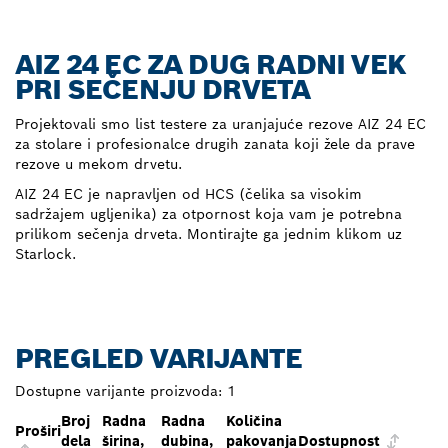
AIZ 24 EC ZA DUG RADNI VEK
PRI SEČENJU DRVETA
Projektovali smo list testere za uranjajuće rezove AIZ 24 EC
za stolare i profesionalce drugih zanata koji žele da prave
rezove u mekom drvetu.
AIZ 24 EC je napravljen od HCS (čelika sa visokim
sadržajem ugljenika) za otpornost koja vam je potrebna
prilikom sečenja drveta. Montirajte ga jednim klikom uz
Starlock.
PREGLED VARIJANTE
Dostupne varijante proizvoda:
1
Broj
Radna
Radna
Količina
Proširi
dela
širina,
dubina,
pakovanja
Dostupnost