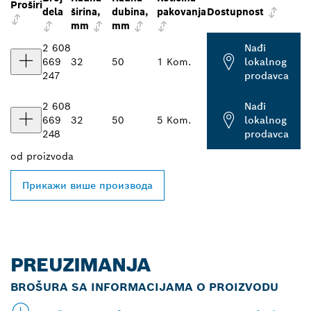
Proširi
dela
širina,
dubina,
pakovanja
Dostupnost
mm
mm
2 608
Nađi
669
32
50
1 Kom.
lokalnog
247
prodavca
2 608
Nađi
669
32
50
5 Kom.
lokalnog
248
prodavca
od
proizvoda
Прикажи више производа
PREUZIMANJA
BROŠURA SA INFORMACIJAMA O PROIZVODU