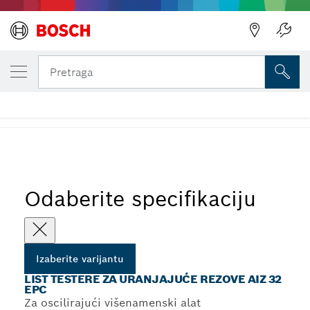
IZABRANA VARIJANTA
List testere za uranjajuće rezove AIZ 32
Pretraga
EPC
...
List testere za uranjajuće rezove AIZ 32 EPC
Odaberite specifikaciju
Izaberite varijantu
LIST TESTERE ZA URANJAJUĆE REZOVE AIZ 32
EPC
Za oscilirajući višenamenski alat