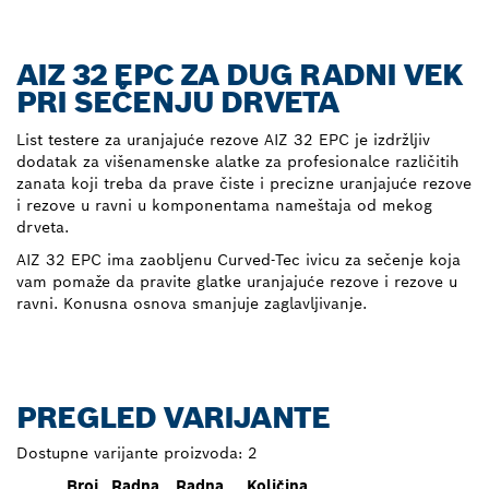
AIZ 32 EPC ZA DUG RADNI VEK
PRI SEČENJU DRVETA
List testere za uranjajuće rezove AIZ 32 EPC je izdržljiv
dodatak za višenamenske alatke za profesionalce različitih
zanata koji treba da prave čiste i precizne uranjajuće rezove
i rezove u ravni u komponentama nameštaja od mekog
drveta.
AIZ 32 EPC ima zaobljenu Curved-Tec ivicu za sečenje koja
vam pomaže da pravite glatke uranjajuće rezove i rezove u
ravni. Konusna osnova smanjuje zaglavljivanje.
PREGLED VARIJANTE
Dostupne varijante proizvoda:
2
Broj
Radna
Radna
Količina