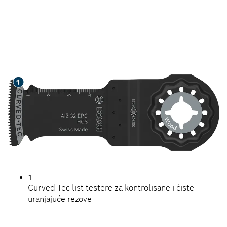
DUG RADNI VEK PRI
SEČENJU DRVETA
1
Curved-Tec list testere za kontrolisane i čiste
uranjajuće rezove