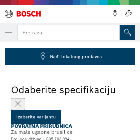
IZABRANA VARIJANTA
Prihvatna prirubnica
Pretraga
1 605 703 084
Osiguravajuće prirubnice za ugaone brusilice sa otvorom od
...
115-150 mm
Nađi lokalnog prodavca
Odaberite specifikaciju
Izaberite varijantu
POVRATNA PRIRUBNICA
Za male ugaone brusilice
Broj porudžbine 1 605 703 084