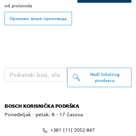
od
proizvoda
Прикажи више производа
PRONAĐI NAJBLIŽEG
BOSCH PROFESSIONAL
PRODAVCA
Nađi lokalnog
prodavca
BOSCH KORISNIČKA PODRŠKA
Ponedeljak - petak:
8 - 17 časova
+381 (11) 2052-847