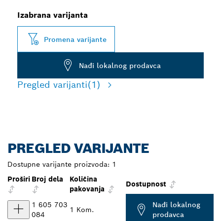
Izabrana varijanta
Promena varijante
Nađi lokalnog prodavca
Pregled varijanti
(1)
PREGLED VARIJANTE
Dostupne varijante proizvoda:
1
Proširi
Broj dela
Količina
Dostupnost
pakovanja
1 605 703
Nađi lokalnog
1 Kom.
084
prodavca