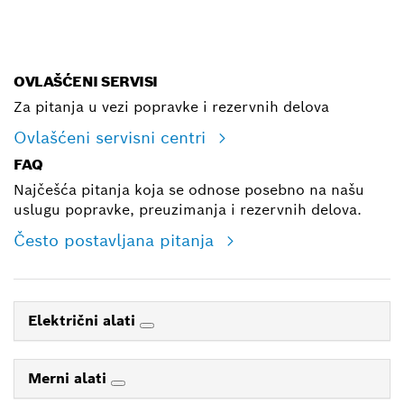
E-mail
OVLAŠĆENI SERVISI
Za pitanja u vezi popravke i rezervnih delova
Ovlašćeni servisni centri
FAQ
Najčešća pitanja koja se odnose posebno na našu
uslugu popravke, preuzimanja i rezervnih delova.
Često postavljana pitanja
Električni alati
Merni alati