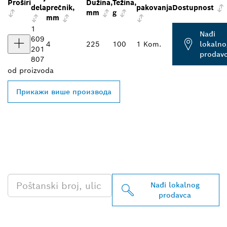
Proširi
Dužina,
Težina,
dela
prečnik,
pakovanja
Dostupnost
mm
g
mm
1
Nađi
609
4
225
100
1 Kom.
lokalno
201
prodav
807
od
proizvoda
Прикажи више производа
PRONAĐI NAJBLIŽEG
BOSCH PROFESSIONAL
PRODAVCA
Nađi lokalnog
prodavca