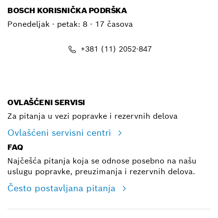
BOSCH KORISNIČKA PODRŠKA
Ponedeljak - petak:
8 - 17 časova
+381 (11) 2052-847
E-mail
OVLAŠĆENI SERVISI
Za pitanja u vezi popravke i rezervnih delova
Ovlašćeni servisni centri
FAQ
Najčešća pitanja koja se odnose posebno na našu
uslugu popravke, preuzimanja i rezervnih delova.
Često postavljana pitanja