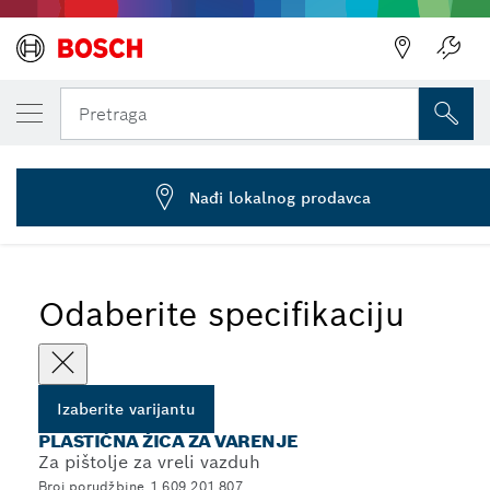
IZABRANA VARIJANTA
Plastična žica za zavarivanje
Pretraga
1 609 201 807
...
Plastična šipka za varenje za pištolje za vreli vazduh
Nađi lokalnog prodavca
Odaberite specifikaciju
Izaberite varijantu
PLASTIČNA ŽICA ZA VARENJE
Za pištolje za vreli vazduh
Broj porudžbine 1 609 201 807