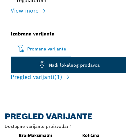
regulatorom
View more
Izabrana varijanta
Promena varijante
Nađi lokalnog prodavca
Pregled varijanti
(1)
PREGLED VARIJANTE
Dostupne varijante proizvoda:
1
Broj
Maksimalni
Količina