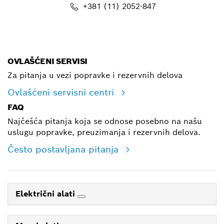
+381 (11) 2052-847
E-mail
OVLAŠĆENI SERVISI
Za pitanja u vezi popravke i rezervnih delova
Ovlašćeni servisni centri
FAQ
Najčešća pitanja koja se odnose posebno na našu
uslugu popravke, preuzimanja i rezervnih delova.
Često postavljana pitanja
Električni alati