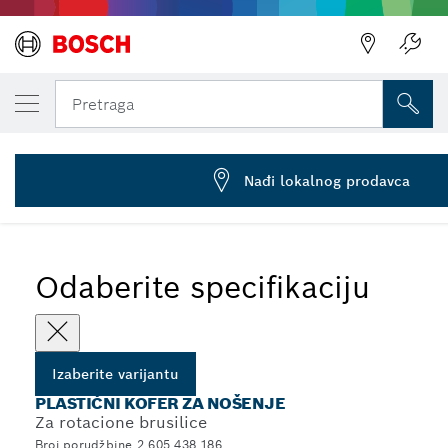
IZABRANA VARIJANTA
Plastični kofer
Pretraga
2 605 438 186
...
Plastične futrole za nošenje rotacionih brusilica
Nađi lokalnog prodavca
Odaberite specifikaciju
Izaberite varijantu
PLASTIČNI KOFER ZA NOŠENJE
Za rotacione brusilice
Broj porudžbine 2 605 438 186