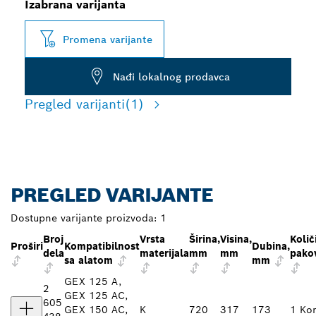
Izabrana varijanta
Promena varijante
Nađi lokalnog prodavca
Pregled varijanti
(1)
PREGLED VARIJANTE
Dostupne varijante proizvoda:
1
Broj
Vrsta
Širina,
Visina,
Količ
Proširi
Kompatibilnost
Dubina,
dela
materijala
mm
mm
pako
sa alatom
mm
GEX 125 A,
2
GEX 125 AC,
605
GEX 150 AC,
K
720
317
173
1 Ko