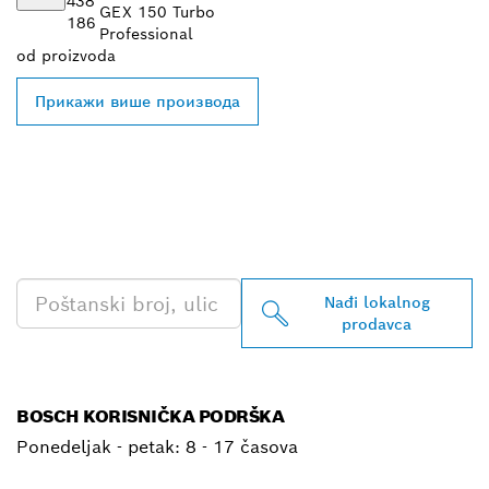
438
GEX 150 Turbo
186
Professional
od
proizvoda
Прикажи више производа
PRONAĐI NAJBLIŽEG
BOSCH PROFESSIONAL
PRODAVCA
Nađi lokalnog
prodavca
BOSCH KORISNIČKA PODRŠKA
Ponedeljak - petak:
8 - 17 časova