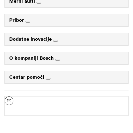
Merni alati
Pribor
Dodatne inovacije
O kompaniji Bosch
Centar pomoći