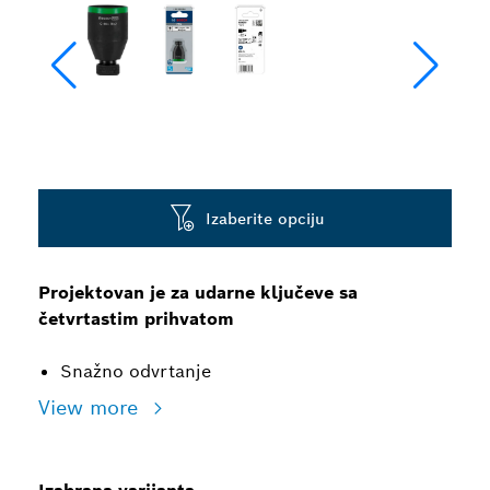
Izaberite opciju
Projektovan je za udarne ključeve sa
četvrtastim prihvatom
Snažno odvrtanje
View more