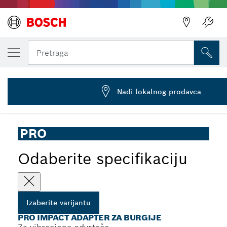
IZABRANA VARIJANTA
PRO Impact adapter za burgije, 1/2 inča
Pretraga
2 607 002 884
...
PRO Impact adapter za burgije
Nađi lokalnog prodavca
PRO
Odaberite specifikaciju
Izaberite varijantu
PRO IMPACT ADAPTER ZA BURGIJE