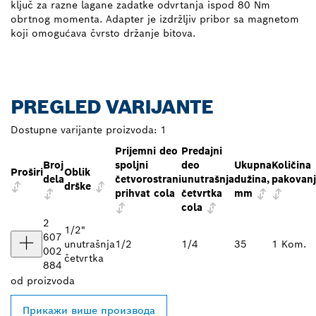
ključ za razne lagane zadatke odvrtanja ispod 80 Nm
obrtnog momenta. Adapter je izdržljiv pribor sa magnetom
koji omogućava čvrsto držanje bitova.
PREGLED VARIJANTE
Dostupne varijante proizvoda:
1
Prijemni deo
Predajni
Broj
spoljni
deo
Ukupna
Količina
Proširi
Oblik
dela
četvorostrani
unutrašnja
dužina,
pakovan
drške
prihvat cola
četvrtka
mm
cola
2
1/2"
607
unutrašnja
1/2
1/4
35
1 Kom.
002
četvrtka
884
od
proizvoda
Прикажи више производа