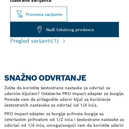
Izabrana varijanta
Promena varijante
Nađi lokalnog prodavca
Pregled varijanti
(1)
SNAŽNO ODVRTANJE
Želite da koristite šestostrane nastavke za odvrtač sa
udarnim ključem? Odaberite PRO Impact adapter za burgije.
Pomaže vam da prilagodite udarni ključ za korišćenje
šestostranih nastavaka za odvrtač od 1/4 inča.
PRO Impact adapter za burgije prihvata burgije sa
četvrtastim prihvatom od 1/2 inča i šestostrane nastavke za
odvrtač od 1/4 inča, omogućavajući vam da koristite udarni