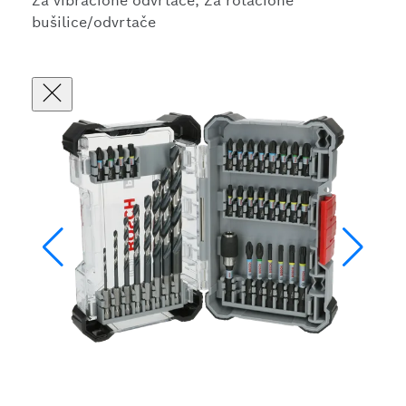
Za vibracione odvrtače, Za rotacione
bušilice/odvrtače