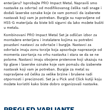
enterijeru? Isprobajte PRO Impact Metal. Napravili smo
nastavke za odvrtač od modifikovanog čelika radi snage i
dodali laserske oznake koje će vam pomoći da izaberete
nastavak koji vam je potreban. Burgije su napravljene od
HSS-G materijala da biste bili sigurni da lako možete bušiti
u metalu.
Kombinovani PRO Impact Metal Set je odličan izbor za
montažere enterijera i instalatere kojima su potrebni
pouzdani nastavci za odvrtače i burgije. Nastavci za
odvrtače imaju zonu torzije koja apsorbuje naprezanje od
momenta zavrtanja na vrhu nastavka i stara se da se ne
polome. Nastavci imaju obojene prstenove koji ukazuju na
tip glave i laserske oznake koje vam pomažu da izaberete
nastavak koji vam je potreban. Burgije za metal su
napravljene od čelika za velike brzine i brušene radi
otpornosti i preciznosti. Set je u Pick and Click kutiji koju
možete koristiti kako biste dobro organizovali nastavke.
PREGLED VARIJANTE