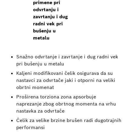
primene pri
odvrtanju i
zavrtanju i dug
radni vek pri
bušenju u
metalu
Snažno odvrtanje i zavrtanje i dug radni vek
pri bušenju u metalu
Kaljeni modifikovani čelik osigurava da su
nastavci za odvrtače jaki i otporni na veliki
obrtni momenat
Proširena torziona zona apsorbuje
naprezanje zbog obrtnog momenta na vrhu
nastavka za odvrtače
Čelik za velike brzine brušen radi dugotrajnih
performansi