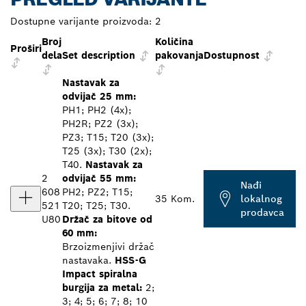
Dostupne varijante proizvoda:
2
Broj
Količina
Proširi
dela
Set description
pakovanja
Dostupnost
Nastavak za
odvijač 25 mm:
PH1; PH2 (4x);
PH2R; PZ2 (3x);
PZ3; T15; T20 (3x);
T25 (3x); T30 (2x);
T40.
Nastavak za
2
odvijač 55 mm:
Nađi
608
PH2; PZ2; T15;
35 Kom.
lokalnog
521
T20; T25; T30.
prodavca
U80
Držač za bitove od
60 mm:
Brzoizmenjivi držač
nastavaka.
HSS-G
Impact spiralna
burgija za metal:
2;
3; 4; 5; 6; 7; 8; 10