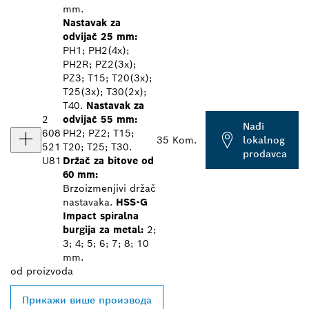
mm.
Nastavak za
odvijač 25 mm:
PH1; PH2(4x);
PH2R; PZ2(3x);
PZ3; T15; T20(3x);
T25(3x); T30(2x);
T40.
Nastavak za
2
odvijač 55 mm:
Nađi
608
PH2; PZ2; T15;
35 Kom.
lokalnog
521
T20; T25; T30.
prodavca
U81
Držač za bitove od
60 mm:
Brzoizmenjivi držač
nastavaka.
HSS-G
Impact spiralna
burgija za metal:
2;
3; 4; 5; 6; 7; 8; 10
mm.
od
proizvoda
Прикажи више производа